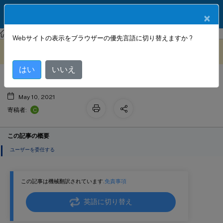
製品ドキュメン
JA
×
ト
Citrix SD-WAN
Citrix SD-WAN 11.4
Webサイトの表示をブラウザーの優先言語に切り替えますか ?
ドメイン参加と代理ユーザーの作成
このコンテンツは動的に機械
フィードバックを提供する
翻訳されています。
はい
いいえ
May 10, 2021
C
寄稿者:
この記事の概要
ユーザーを委任する
この記事は機械翻訳されています.
免責事項
英語に切り替え