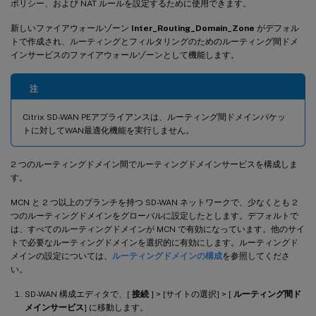
ポリシー、および NAT ルールを設定するために使用できます。
新しいファイアウォールゾーン
Inter_Routing_Domain_Zone
がデフォル
トで作成され、ルーティングとフィルタリングのためのルーティング間ドメ
インサービスのファイアウォールゾーンとして機能します。
注
Citrix SD-WAN PEアプライアンスは、ルーティング間ドメインパケッ
トに対してWAN最適化機能を実行しません。
2 つのルーティングドメイン間でルーティングドメインサービスを構成しま
す。
MCN と 2 つ以上のブランチを持つ SD-WAN ネットワークで、少なくとも 2
つのルーティングドメインをグローバルに設定したとします。デフォルトで
は、すべてのルーティングドメインが MCN で有効になっています。他のサイ
トで必要なルーティングドメインを選択的に有効にします。ルーティングド
メインの設定については、
ルーティングドメインの構成
を参照してくださ
い。
SD-WAN 構成エディタで、[
接続
] > [サイトの選択] > [
ルーティング間ド
メインサービス
] に移動します。