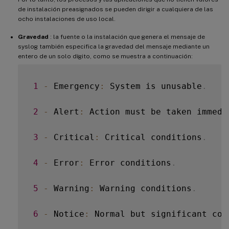
de instalación preasignados se pueden dirigir a cualquiera de las
ocho instalaciones de uso local.
Gravedad
: la fuente o la instalación que genera el mensaje de
syslog también especifica la gravedad del mensaje mediante un
entero de un solo dígito, como se muestra a continuación:
1
-
 Emergency
:
 System is unusable
.
2
-
 Alert
:
 Action must be taken immedi
3
-
 Critical
:
 Critical conditions
.
4
-
 Error
:
 Error conditions
.
5
-
 Warning
:
 Warning conditions
.
6
-
 Notice
:
 Normal but significant con