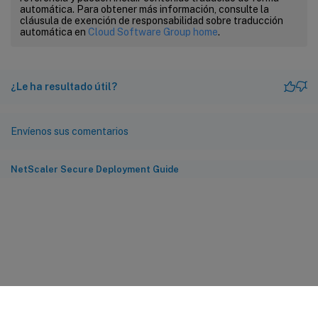
automática. Para obtener más información, consulte la
cláusula de exención de responsabilidad sobre traducción
automática en
Cloud Software Group home
.
¿Le ha resultado útil?
Envíenos sus comentarios
NetScaler Secure Deployment Guide