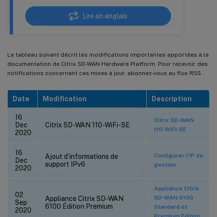
Lire en anglais
Le tableau suivant décrit les modifications importantes apportées à la
documentation de Citrix SD-WAN Hardware Platform. Pour recevoir des
notifications concernant ces mises à jour, abonnez-vous au flux RSS.
Date
Modification
Description
16
Citrix SD-WAN
Dec
Citrix SD-WAN 110-WiFi-SE
110-WiFi-SE
2020
16
Configurer l’IP de
Ajout d’informations de
Dec
support IPv6
gestion
2020
Appliance Citrix
02
SD-WAN 6100
Appliance Citrix SD-WAN
Sep
6100 Édition Premium
Standard et
2020
Premium Edition