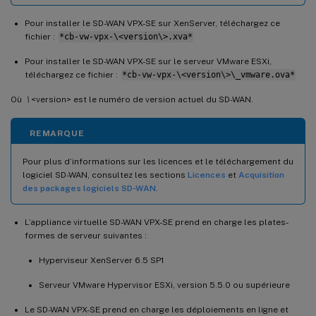
Pour installer le SD-WAN VPX-SE sur XenServer, téléchargez ce
fichier :
*cb-vw-vpx-\<version\>.xva*
Pour installer le SD-WAN VPX-SE sur le serveur VMware ESXi,
téléchargez ce fichier :
*cb-vw-vpx-\<version\>\_vmware.ova*
Où
\
<version> est le numéro de version actuel du SD-WAN.
REMARQUE
Pour plus d’informations sur les licences et le téléchargement du
logiciel SD-WAN, consultez les sections
Licences
et
Acquisition
des packages logiciels SD-WAN
.
L’appliance virtuelle SD-WAN VPX-SE prend en charge les plates-
formes de serveur suivantes :
Hyperviseur XenServer 6.5 SP1
Serveur VMware Hypervisor ESXi, version 5.5.0 ou supérieure
Le SD-WAN VPX-SE prend en charge les déploiements en ligne et