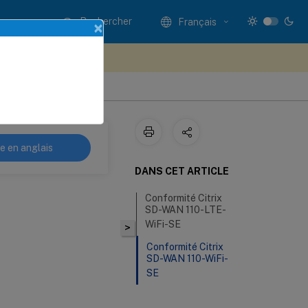
Rechercher
Français
×
ez votre avis ici
re en anglais
DANS CET ARTICLE
Conformité Citrix
SD-WAN 110-LTE-
WiFi-SE
>
Conformité Citrix
SD-WAN 110-WiFi-
SE