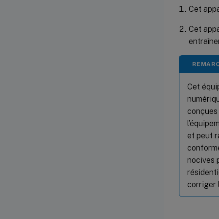
Cet appa
Cet appa
entraîne
REMAR
Cet équi
numériqu
conçues 
l’équipe
et peut r
conformé
nocives 
résidenti
corriger 