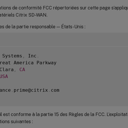
tions de conformité FCC répertoriées sur cette page s’appliqu
tériels Citrix SD-WAN.
s de la partie responsable — États-Unis :
 Systems
,
 Inc
.
reat America Parkway

Clara
,
CA
USA
ance
.
prime@citrix
.
com

l est conforme à la partie 15 des Règles de la FCC. L’exploita
ions suivantes :