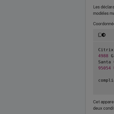
Les déclara
modèles ma
Coordonnée
Citrix
4988
 G
Santa 
95054
compli
Cet apparei
deux condit