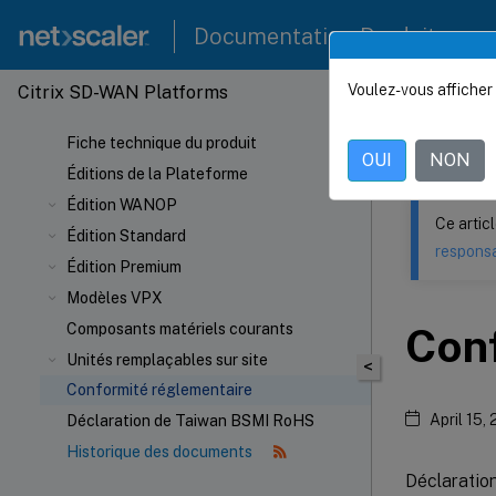
Documentation Produit
Voulez-vous afficher 
Citrix SD-WAN Platforms
Ce contenu a 
Fiche technique du produit
Citrix
OUI
NON
Éditions de la Plateforme
Édition WANOP
Ce artic
Édition Standard
responsa
Édition Premium
Modèles VPX
Composants matériels courants
Con
Unités remplaçables sur site
<
Conformité réglementaire
April 15,
Déclaration de Taiwan BSMI RoHS
Historique des documents
Déclaratio