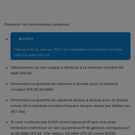
Liste de contrôle
Recueillir les informations suivantes :
NOTEZ
l’adresse IP du serveur ESXi qui hébergera la machine virtuelle
(VM) SD-WAN VPX-SE.
Sélectionnez un nom unique à attribuer à la machine virtuelle SD-
WAN VPX-SE.
Déterminez la quantité de mémoire à allouer pour la machine
virtuelle VPX-SE SD-WAN.
Déterminez la quantité de capacité disque à allouer pour le disque
virtuel de la machine virtuelle (l’espace disque requis par défaut est
39,1 Go).
Si vous n’utilisez pas DHCP, notez l’adresse IP que vous avez
l’intention d’attribuer en tant qu’adresse IP de gestion statique pour
le SD-WAN VPX-SE. (Par défaut, SD-WAN VPX-SE utilise DHCP).