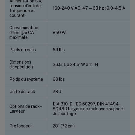
Alimentation CA,
tension d’entrée,
100-240 V AC, 47—63 hz ; 9,0-4,5 A
fréquence et
courant
Consommation
d’énergie CA
850 W
maximale
Poids du colis
69 lbs
Dimensions
36.5’ L x 24.5’ W x 11’ H
d’expédition
Poids du système
60 lbs
Unité de rack
2RU
EIA 310-D, IEC 60297, DIN 41494
Options de rack -
SC48D largeur de rack avec support
Largeur
de montage
Profondeur
28” (72 cm)