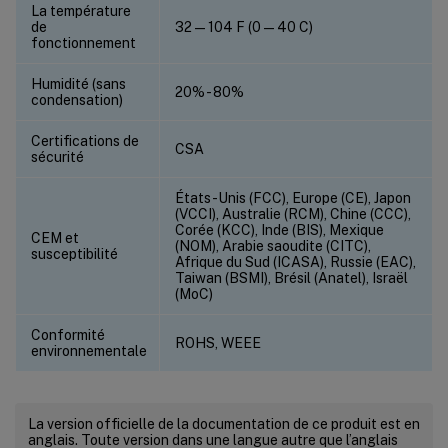
La température
de
32—104 F (0—40 C)
fonctionnement
Humidité (sans
20% - 80%
condensation)
Certifications de
CSA
sécurité
États-Unis (FCC), Europe (CE), Japon
(VCCI), Australie (RCM), Chine (CCC),
Corée (KCC), Inde (BIS), Mexique
CEM et
(NOM), Arabie saoudite (CITC),
susceptibilité
Afrique du Sud (ICASA), Russie (EAC),
Taiwan (BSMI), Brésil (Anatel), Israël
(MoC)
Conformité
ROHS, WEEE
environnementale
La version officielle de la documentation de ce produit est en
anglais. Toute version dans une langue autre que l’anglais