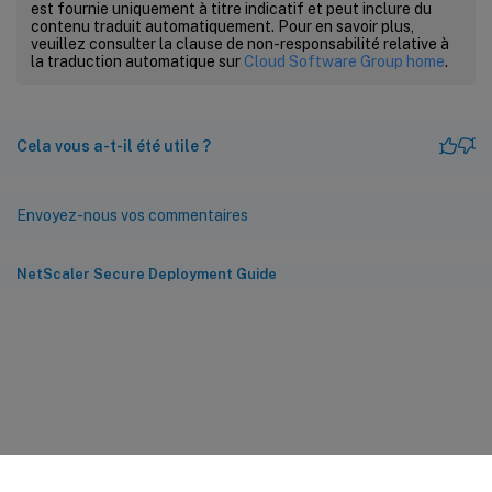
est fournie uniquement à titre indicatif et peut inclure du
contenu traduit automatiquement. Pour en savoir plus,
veuillez consulter la clause de non-responsabilité relative à
la traduction automatique sur
Cloud Software Group home
.
Cela vous a-t-il été utile ?
Envoyez-nous vos commentaires
NetScaler Secure Deployment Guide