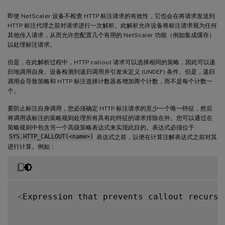
即使 NetScaler 设备不检查 HTTP 标注请求的有效性，它也会在将请求发送到
HTTP 标注代理之前对请求进行一次解析。此解析允许设备将标注请求视为任何
其他传入请求，从而允许您配置几个有用的 NetScaler 功能（例如集成缓存）
以处理标注请求。
但是，在此解析过程中，HTTP callout 请求可以选择相同的策略，因此可以递
归地调用自身。设备检测到递归调用并引发未定义 (UNDEF) 条件。但是，递归
调用会导致策略和 HTTP 标注选择计数器各增加两个计数，而不是每个计数一
个。
要防止标注自身调用，您必须确定 HTTP 标注请求的至少一个唯一特征，然后
将调用该标注的策略规则处理所有具有此特征的请求排除在外。您可以通过在
策略规则中包含另一个高级策略表达式来实现此目的。表达式必须位于
SYS.HTTP_CALLOUT(<name>)
表达式之前，以便在计算注解表达式之前对其
进行计算。例如：
<
Expression that prevents callout recursi