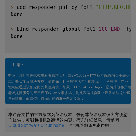
>
 add responder policy Pol1 
"HTTP.REQ.HEA
Done

>
 bind responder global Pol1 
100
END
-
typ
Done

注意：
您还可以配置表达式来检查请求 URL 是否包含为 HTTP 标注配置的词干表达
式。要实施该解决方案，请确保 HTTP 标注代理只能响应 HTTP 标注，而不
能响应通过设备定向的其他请求。如果 HTTP callout Agent 是为其他客户端
请求提供服务的应用程序或 Web 服务器，则此表达式会阻止设备处理这些客
户端请求。而是使用前面所述的唯一自定义标头。
本产品文档的官方版本为英语版本。任何非英语版本仅为方便您
而提供，可能包括机器翻译的内容。有关详细信息，请参阅
Cloud Software Group home
上的“机器翻译免责声明”。