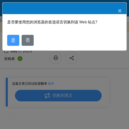
ZH
产品文档
×
NetScaler
NetScaler 14.1
AppExpert
是否要使用您的浏览器的首选语言切换到该 Web 站点?
避免 HTTP 标注递归
此内容已经过机器动态翻译。
在此处提供反馈
是
否
May 11, 2023
C
投稿者:
这篇文章已经过机器翻译.
放弃
切换到英文
避免 HTTP 标注递归