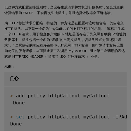
以这种方式配置策略规则时，当设备生成请求并对其进行解析时，复合规则的
计算结果为 FALSE，不会再次生成标注，并且选择计数器会正确递增。
为 HTTP 标注请求分配唯一特征的一种方法是在配置标注时包含唯一的自定义
HTTP 标头。以下是一个名为“myCallout”的 HTTP 标注的示例。“ 该标注生成
一个 HTTP 请求，用于检查客户端的 IP 地址是否存在于列入黑名单的 IP 地址的
数据库中。标注包括一个名为“请求”的自定义标头，该标头设置为值“标注请
求”。“ 全局绑定的响应程序策略“Pol1”调用 HTTP 标注，但排除请求标头设置
为此值的所有请求，从而阻止第二次调用 myCallOut。阻止第二次调用的表达
式是 HTTP.REQ.HEADER（“请求”）.EQ（“标注请求”）.不是。
示例
：
>
 add policy httpCallout myCallout

 Done

>
set
 policy httpCallout myCallout 
-
IPAdd
Done
