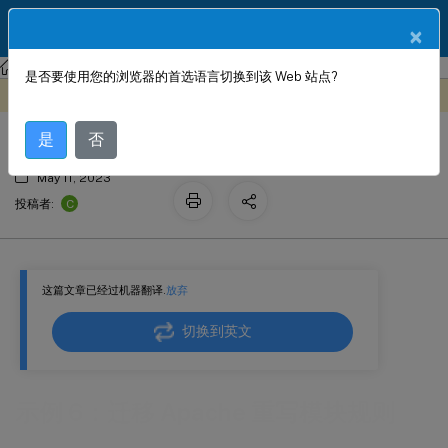
ZH
产品文档
×
NetScaler
NetScaler 14.1
AppExpert
是否要使用您的浏览器的首选语言切换到该 Web 站点?
示例 6：迁移 Apache 重写模块规则
此内容已经过机器动态翻译。
在此处提供反馈
是
否
May 11, 2023
C
投稿者:
这篇文章已经过机器翻译.
放弃
切换到英文
示例 6：迁移 Apache 重写模块规则