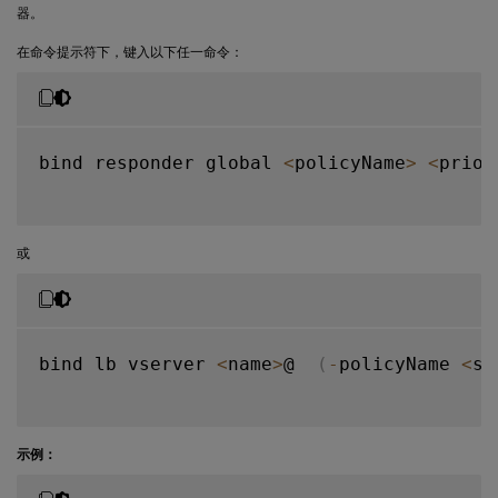
器。
在命令提示符下，键入以下任一命令：
bind responder global 
<
policyName
>
<
prior
或
bind lb vserver 
<
name
>
@  
(
-
policyName 
<
st
示例：