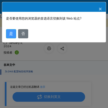
ZH
产品文档
×
NetScaler
NetScaler 14.1
AppExpert
是否要使用您的浏览器的首选语言切换到该 Web 站点?
DNS 对响应程序功能的支持
此内容已经过机器动态翻译。
在此处提供反馈
是
否
January 9,
2024
C
投稿者:
在本文中
为 DNS 配置响应程序策略
这篇文章已经过机器翻译.
放弃
切换到英文