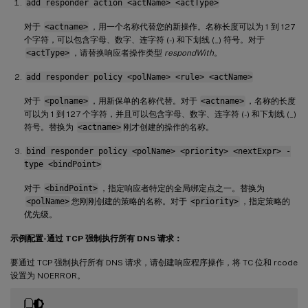
add responder action <actName> <actType>
对于
<actname>
，用一个名称代替您的新操作。名称长度可以为 1 到 127
个字符，可以包含字母、数字、连字符 (-) 和下划线 (_) 符号。对于
<actType>
，请替换响应者操作类型
respondWith
。
add responder policy <polName> <rule> <actName>
对于
<polname>
，用新保单的名称代替。对于
<actname>
，名称的长度
可以为 1 到 127 个字符，并且可以包含字母、数字、连字符 (-) 和下划线 (_)
符号。替换为
<actname>
刚才创建的操作的名称。
bind responder policy <polName> <priority> <nextExpr> -
type <bindPoint>
对于
<bindPoint>
，指定响应者特定的全局绑定点之一。替换为
<polName>
您刚刚创建的策略的名称。对于
<priority>
，指定策略的
优先级。
示例配置-通过 TCP 强制执行所有 DNS 请求：
要通过 TCP 强制执行所有 DNS 请求，请创建响应程序操作，将 TC 位和 rcode
设置为 NOERROR。