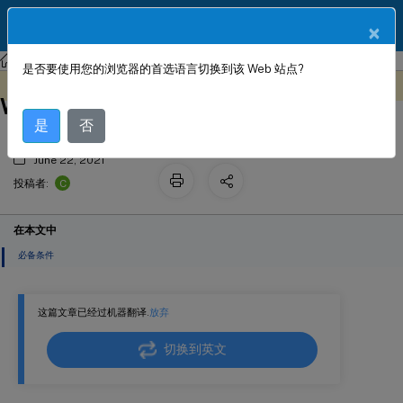
ZH
产品文档
×
Citrix SD-WAN
Citrix SD-WAN 11.2
是否要使用您的浏览器的首选语言切换到该 Web 站点?
使用云在 OpenStack 中部署 Citrix SD-
此内容已经过机器动态翻译。
在此处提供反馈
WAN 标准版
是
否
June 22, 2021
C
投稿者:
在本文中
必备条件
这篇文章已经过机器翻译.
放弃
切换到英文