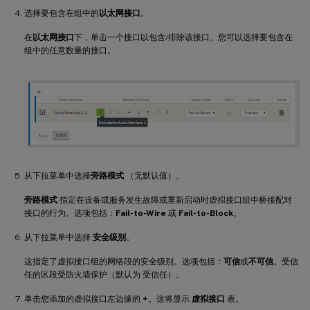
选择要包含在组中的
以太网接口
。
在
以太网接口
下，单击一个接口以包含/排除该接口。您可以选择要包含在
组中的任意数量的接口。
从下拉菜单中选择
旁路模式
（无默认值）。
旁路模式
指定在设备或服务发生故障或重新启动时虚拟接口组中桥接配对
接口的行为。选项包括：
Fail-to-Wire
或
Fail-to-Block
。
从下拉菜单中选择
安全级别
。
这指定了虚拟接口组的网络段的安全级别。选项包括：
可信
或
不可信
。受信
任的区段受防火墙保护（默认为 受信任）。
单击您添加的虚拟接口左边缘的
+
。这将显示
虚拟接口
表。