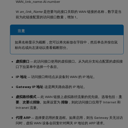
WAN_link_name-AI-number
W
an_link_Name
是您要与此接口关联的 WAN 链接的名称，数字是当
前为此链接配置的访问接口数量，增加 1。
注意
如果名称显示为截断，您可以将光标放在字段中，然后单击并按住鼠
标向右或向左滚动以查看截断部分。
虚拟接口
— 此访问接口使用的虚拟接口。从为此分支站点配置的虚拟接
口下拉菜单中选择一个条目。
IP 地址
— 访问接口终结点从设备到 WAN 的 IP 地址。
Gateway IP 地址
-这是网关路由器的 IP 地址。
虚拟路径模式
— 此 WAN 链接上虚拟路径流量的优先级。选项包括：
主
要
、
次要
或
排除
。如果设置为
排除
，则此访问接口仅用于 Internet 和
Intranet 流量。
代理 ARP
— 选择要启用的复选框。如果启用，则当 Gateway 关无法访
问时，虚拟 WAN 设备会回复针对网关 IP 地址的 ARP 请求。