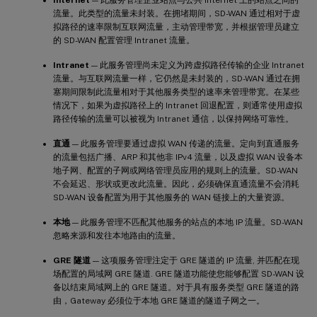
Internet
— 此服务管理企业站点与公共 Internet 上的站点之间的
流量。此类型的流量未封装。在拥堵期间，SD-WAN 通过相对于虚
拟路径的速率限制互联网流量，主动管理带宽，并根据管理员建立
的 SD-WAN 配置管理 Intranet 流量。
Intranet
— 此服务管理尚未定义为跨虚拟路径传输的企业 Intranet
流量。与互联网流量一样，它仍然是未封装的，SD-WAN 通过在拥
塞期间限制此流量相对于其他服务类型的速率来管理带宽。在某些
情况下，如果为虚拟路径上的 Intranet 回退配置，则通常使用虚拟
路径传输的流量可以被视为 Intranet 通信，以保持网络可靠性。
直通
— 此服务管理要通过虚拟 WAN 传递的流量。定向到直通服务
的流量包括广播、ARP 和其他非 IPv4 流量，以及虚拟 WAN 设备本
地子网、配置的子网或网络管理员应用的规则上的流量。SD-WAN
不会延迟、形状或更改此流量。因此，必须确保直通流量不会消耗
SD-WAN 设备配置为用于其他服务的 WAN 链接上的大量资源。
本地
— 此服务管理不匹配其他服务的站点的本地 IP 流量。SD-WAN
忽略来源和发往本地路由的流量。
GRE 隧道
— 这项服务管理注定于 GRE 隧道的 IP 流量, 并匹配在现
场配置的局域网 GRE 隧道. GRE 隧道功能使您能够配置 SD-WAN 设
备以结束局域网上的 GRE 隧道。对于具有服务类型 GRE 隧道的路
由，Gateway 必须位于本地 GRE 隧道的隧道子网之一。