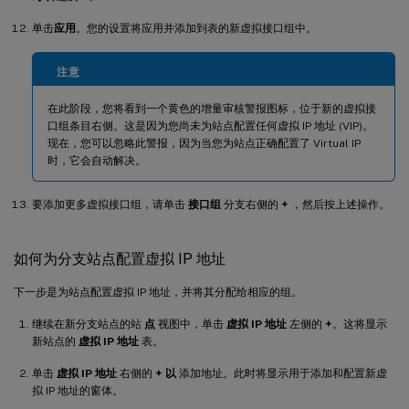
单击
应用
。您的设置将应用并添加到表的新虚拟接口组中。
注意
在此阶段，您将看到一个黄色的增量审核警报图标，位于新的虚拟接
口组条目右侧。这是因为您尚未为站点配置任何虚拟 IP 地址 (VIP)。
现在，您可以忽略此警报，因为当您为站点正确配置了 Virtual IP
时，它会自动解决。
要添加更多虚拟接口组，请单击
接口组
分支右侧的
+
，然后按上述操作。
如何为分支站点配置虚拟 IP 地址
下一步是为站点配置虚拟 IP 地址，并将其分配给相应的组。
继续在新分支站点的站
点
视图中，单击
虚拟 IP 地址
左侧的
+
。这将显示
新站点的
虚拟 IP 地址
表。
单击
虚拟 IP 地址
右侧的
+ 以
添加地址。此时将显示用于添加和配置新虚
拟 IP 地址的窗体。