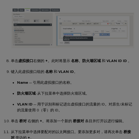
单击
虚拟接口
右侧的
+
。此时将显示
名称、防火墙区域
和
VLAN ID ID
。
键入此虚拟接口组的
名称
和
VLAN ID
。
Name
— 引用此虚拟接口的名称。
防火墙区域
-从下拉菜单中选择防火墙区域。
VLAN ID
— 用于识别和标记进出虚拟接口的流量的 ID。对原生/未标记
的流量使用 0（零）的 ID。
单击
桥对
右侧的
+
。将添加一个新的
桥接对
条目并打开以进行编辑。
从下拉菜单中选择要配对的以太网接口。要添加更多对，请再次单击
桥接
对
旁边的
+
。