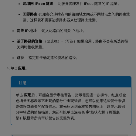
局域网 IPsec 隧道
— 此服务管理发往 IPsec 隧道的 IP 流量。
国
际路由
-此服务允许站点内的路由域之间或不同站点之间的路由泄
漏。这样就不需要边缘路由器来处理路由泄漏。
网关 IP 地址
— 键入此路由的网关 IP 地址。
基于路径的资格
（复选框）-（可选）如果启用，路由不会在所选路径
关闭时接收流量。
路径
— 指定用于确定路径资格的路径。
单击
应用
。
注意
单击
应用
后，可能会显示审核警告，指示需要进一步操作。红点或金
色增量图标表示它出现的部分中出现错误。您可以使用这些警告来识
别错误或缺失的配置信息。将光标滚到审核警告图标上，以显示该部
分中错误的简短描述。您还可以单击深灰色
审
核状态栏（页面底
部）以显示所有审核警告的完整列表。