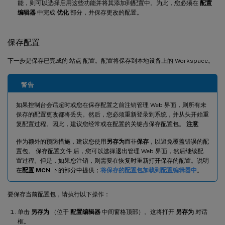
能，则可以选择启用这些功能并将其添加到配置中。为此，您必须在
配置
编辑器
中完成
优化
部分，并保存更改的配置。
保存配置
下一步是保存已完成的 站点 配置。配置将保存到本地设备上的 Workspace。
警告
如果控制台会话超时或您在保存配置之前注销管理 Web 界面，则所有未
保存的配置更改都将丢失。然后，您必须重新登录到系统，并从头开始重
复配置过程。因此，建议您经常或在配置的关键点保存配置包。
注意
作为额外的预防措施，建议您使用
另存为
而非
保存
，以避免覆盖错误的配
置包。 保存配置文件 后，您可以选择退出管理 Web 界面，然后继续配
置过程。但是，如果您注销，则需要在恢复时重新打开保存的配置。说明
在
配置 MCN
下的部分中提供；
将保存的配置包加载到配置编辑器中
。
要保存当前配置包，请执行以下操作：
单击
另存为
（位于
配置编辑器
中间窗格顶部）。这将打开
另存为
对话
框。