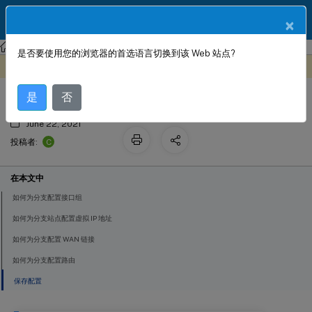
ZH
产品文档
×
Citrix SD-WAN
Citrix SD-WAN 11.2
是否要使用您的浏览器的首选语言切换到该 Web 站点?
配置分支节点
此内容已经过机器动态翻译。
在此处提供反馈
是
否
June 22, 2021
C
投稿者:
在本文中
如何为分支配置接口组
如何为分支站点配置虚拟 IP 地址
如何为分支配置 WAN 链接
如何为分支配置路由
保存配置