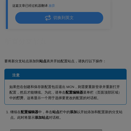
这篇文章已经过机器翻译.
放弃
切换到英文
配置分支节点
要将新分支站点添加到
站点
表并开始配置站点，请执行以下操作：
注意
如果您在创建和保存新配置包后退出 MCN，则需要重新登录并重新打开
配置，然后才能继续。为此，请单击
配置编辑器
菜单栏（页面顶部区域）
中的
打开
。这将显示一个用于选择要更改的配置的对话框。
继续在
配置编辑器
中，单击
站点
栏中的
添加
以开始添加和配置新的分支站
点。此时将显示
添加站点
对话框。