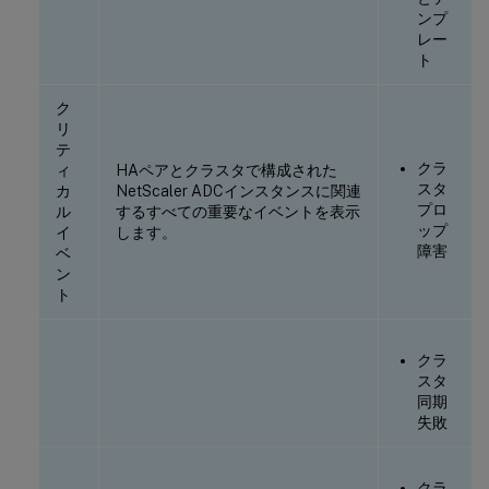
ンプ
レー
ト
ク
リ
テ
クラ
ィ
HAペアとクラスタで構成された
スタ
カ
NetScaler ADCインスタンスに関連
プロ
ル
するすべての重要なイベントを表示
ップ
イ
します。
障害
ベ
ン
ト
クラ
スタ
同期
失敗
クラ