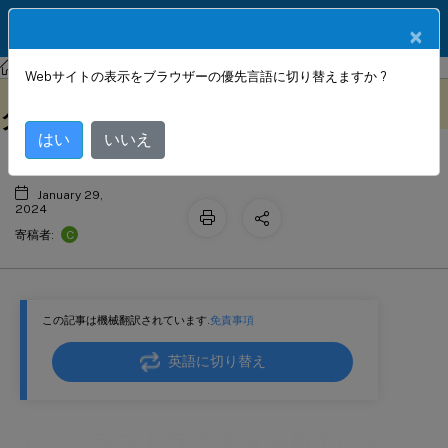
製品ドキュメン
JA
×
ト
NetScaler Console サービス
Webサイトの表示をブラウザーの優先言語に切り替えますか ?
インフラストラクチャ分析でのインス
このコンテンツは動的に機械
フィードバックを提供する
翻訳されています。
タンスの詳細の表示
はい
いいえ
January 29,
2024
C
寄稿者:
この記事は機械翻訳されています.
免責事項
英語に切り替え
インフラストラクチャ分析でのイン