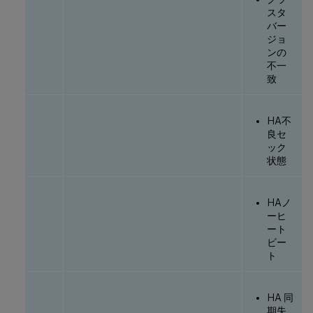
スタ
バー
ジョ
ンの
不一
致
HA不
良セ
ック
状態
HAノ
ーヒ
ート
ビー
ト
HA 同
期失