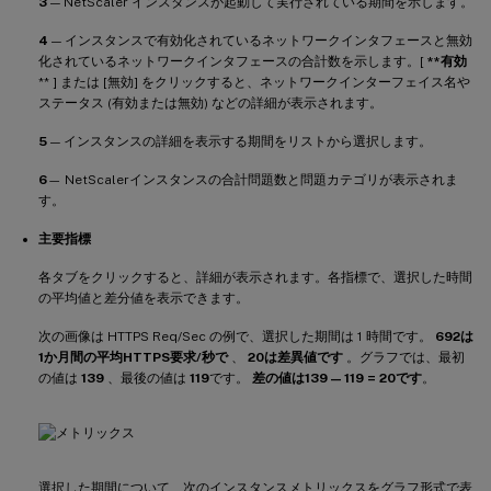
3
— NetScaler インスタンスが起動して実行されている期間を示します。
4
— インスタンスで有効化されているネットワークインタフェースと無効
化されているネットワークインタフェースの合計数を示します。[
**有効
** ] または [無効] をクリックすると、ネットワークインターフェイス名や
ステータス (有効または無効) などの詳細が表示されます。
5
— インスタンスの詳細を表示する期間をリストから選択します。
6
— NetScalerインスタンスの合計問題数と問題カテゴリが表示されま
す。
主要指標
各タブをクリックすると、詳細が表示されます。各指標で、選択した時間
の平均値と差分値を表示できます。
次の画像は HTTPS Req/Sec の例で、選択した期間は 1 時間です。
692は
1か月間の平均HTTPS要求/秒で
、
20は差異値です
。グラフでは、最初
の値は
139
、最後の値は
119
です。
差の値は139 — 119 = 20です
。
選択した期間について、次のインスタンスメトリックスをグラフ形式で表