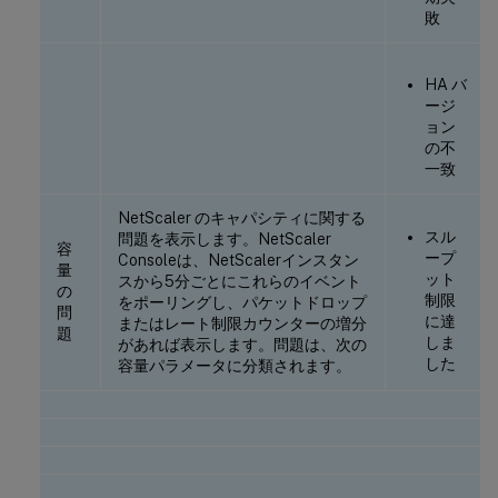
敗
HA バ
ージ
ョン
の不
一致
NetScaler のキャパシティに関する
スル
問題を表示します。NetScaler
容
ープ
Consoleは、NetScalerインスタン
量
ット
スから5分ごとにこれらのイベント
の
制限
をポーリングし、パケットドロップ
問
に達
またはレート制限カウンターの増分
題
しま
があれば表示します。問題は、次の
した
容量パラメータに分類されます。