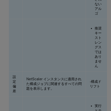
ない
アル
ゴ
推奨
キー
スト
レン
グス
では
あり
ませ
ん
設
NetScaler インスタンスに適用され
定
-構成ド
た構成ジョブに関連するすべての問
偏
リフト
題を表示します。
差
実行
とテ