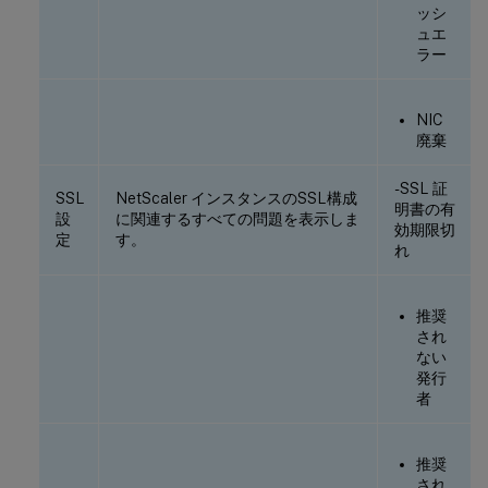
ッシ
ュエ
ラー
NIC
廃棄
-SSL 証
SSL
NetScaler インスタンスのSSL構成
明書の有
設
に関連するすべての問題を表示しま
効期限切
定
す。
れ
推奨
され
ない
発行
者
推奨
され