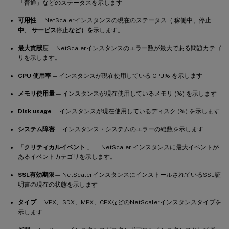
「普通」などのステータスを示します
可用性
— NetScalerインスタンスの現在のステータス（ 稼働中、停止
中
、
サービス
停止
など）を
示します。
最大貢献
度 — NetScalerインスタンスのエラー数が最大である問題カテゴ
リを示します。
CPU 使用率
— インスタンスが現在使用している CPU% を示します
メモリ使用量
— インスタンスが現在使用しているメモリ (%) を示します
Disk usage
— インスタンスが現在使用しているディスク (%) を示します
システム障害
— インスタンス・システムのエラーの総数を示します
「
クリティカルイベント
」— NetScaler インスタンスに最大イベントが
あるイベントカテゴリを示します。
SSL有効期限
— NetScalerインスタンスにインストールされているSSL証
明書の現在の状態を示します
タイプ
— VPX、SDX、MPX、CPXなどのNetScalerインスタンスタイプを
示します