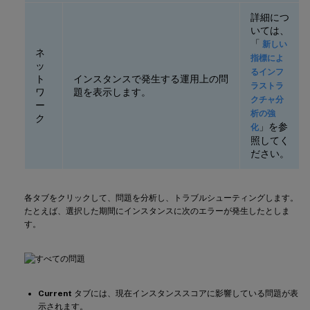
詳細につ
いては、
「
新しい
ネ
指標によ
ッ
るインフ
ト
インスタンスで発生する運用上の問
ラストラ
ワ
題を表示します。
クチャ分
ー
析の強
ク
」を参
化
照してく
ださい。
各タブをクリックして、問題を分析し、トラブルシューティングします。
たとえば、選択した期間にインスタンスに次のエラーが発生したとしま
す。
Current
タブには、現在インスタンススコアに影響している問題が表
示されます。