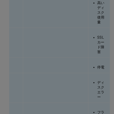
高い
ディ
スク
使用
量
SSL
カー
ド障
害
停電
ディ
スク
エラ
ー
フラ