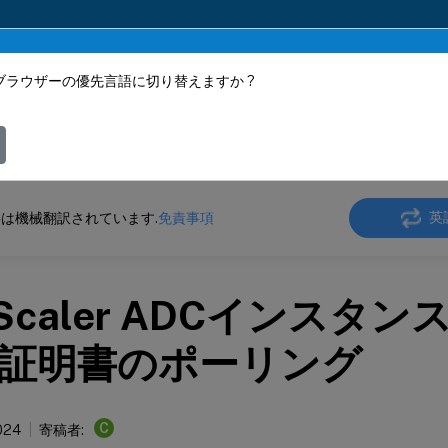
ブラウザーの優先言語に切り替えますか ?
ツは動的に機械翻訳されています。
フィ
aler Console サービス
英
は機械翻訳されています.
免責事項
tScaler ADCインスタ
L証明書のポーリング
C
024
寄稿者: