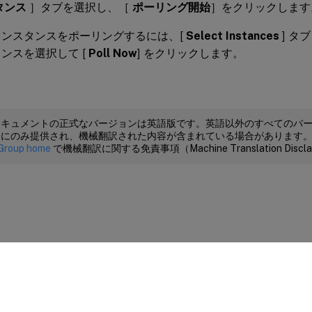
タンス
］タブを選択し、［
ポーリング開始
］をクリックします
インスタンスをポーリングするには、[
Select Instances
] タ
ンスを選択して [
Poll Now
] をクリックします。
ドキュメントの正式なバージョンは英語版です。英語以外のすべてのバ
めにのみ提供され、機械翻訳された内容が含まれている場合があります
Group home
で機械翻訳に関する免責事項（Machine Translation Dis