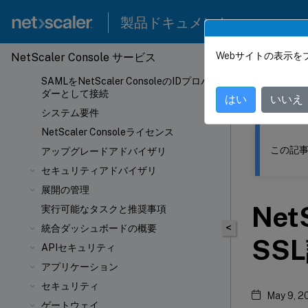
強化されたグラフィカルユーザーインター
フェイス
製品ドキュメント
Console Advisory Connectを使用した
NetScalerインスタンスのロータッチオン
Webサイトの表示を
NetScaler Console サービス
このコンテン
ボーディング
SAMLをNetScaler ConsoleのIDプロバイ
NetSc
ダーとして接続
はい
いいえ
システム要件
NetScaler Consoleライセンス
この記事
アップグレードアドバイザリ
セキュリティアドバイザリ
展開の管理
Ne
実行可能なタスクと推奨事項
<
統合ダッシュボードの概要
SS
APIセキュリティ
アプリケーション
セキュリティ
May 9, 2
ゲートウェイ