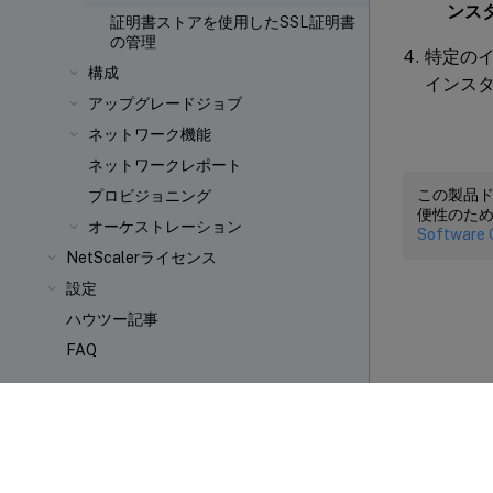
ンス
証明書ストアを使用したSSL証明書
の管理
特定の
構成
インスタ
アップグレードジョブ
ネットワーク機能
ネットワークレポート
この製品
プロビジョニング
便性のた
オーケストレーション
Software 
NetScalerライセンス
設定
ハウツー記事
FAQ