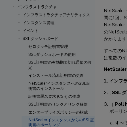
インフラストラクチャ
NetSca
インフラストラクチャアナリティクス
間に1回、
インスタンス管理
NetSc
イベント
のNetSc
かかります
SSLダッシュボード
ゼロタッチ証明書管理
すべてのNe
SSLダッシュボードの使用
は複数のイ
SSL証明書の有効期限切れ通知の設
定
NetSca
インストール済み証明書の更新
インフラ
NetScalerインスタンスへのSSL証
明書のインストール
[
SSL
証明書署名要求 (CSR) の作成
［
Poll
SSL証明書のリンクとリンク解除
ポーリ
エンタープライズポリシーの構成
NetScalerインスタンスからのSSL証
すべて
明書のポーリング