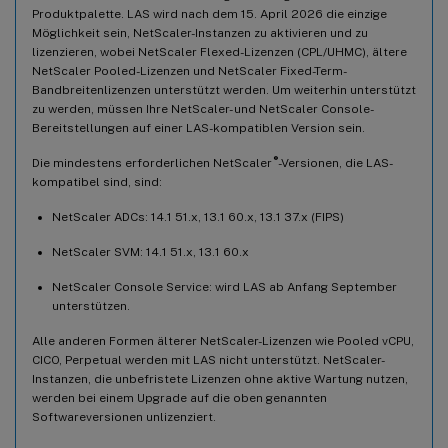
Produktpalette. LAS wird nach dem 15. April 2026 die einzige
Möglichkeit sein, NetScaler-Instanzen zu aktivieren und zu
lizenzieren, wobei NetScaler Flexed-Lizenzen (CPL/UHMC), ältere
NetScaler Pooled-Lizenzen und NetScaler Fixed-Term-
Bandbreitenlizenzen unterstützt werden. Um weiterhin unterstützt
zu werden, müssen Ihre NetScaler- und NetScaler Console-
Bereitstellungen auf einer LAS-kompatiblen Version sein.
®
Die mindestens erforderlichen NetScaler
-Versionen, die LAS-
kompatibel sind, sind:
NetScaler ADCs: 14.1 51.x, 13.1 60.x, 13.1 37.x (FIPS)
NetScaler SVM: 14.1 51.x, 13.1 60.x
NetScaler Console Service: wird LAS ab Anfang September
unterstützen.
Alle anderen Formen älterer NetScaler-Lizenzen wie Pooled vCPU,
CICO, Perpetual werden mit LAS nicht unterstützt. NetScaler-
Instanzen, die unbefristete Lizenzen ohne aktive Wartung nutzen,
werden bei einem Upgrade auf die oben genannten
Softwareversionen unlizenziert.