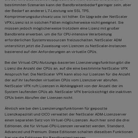
bestimmten Szenarien kann der Bandbreitenbedarf geringer sein, aber
der Bedarf an anderer L7-Leistung wie SSL TPS,
Komprimierungsdurchsatz usw. ist höher. Ein Upgrade der NetScaler
VPX-Lizenz ist in solchen Fällen möglicherweise nicht geeignet. Sie
müssen jedoch möglicherweise trotzdem eine Lizenz mit großer
Bandbreite erwerben, um die für CPU-intensive Verarbeitung
erforderlichen Systemressourcen freizuschalten. NetScaler ADM
unterstützt jetzt die Zuweisung von Lizenzen zu NetScaler-Instanzen
basierend auf den Anforderungen an virtuelle CPUs.
Bei der Virtual-CPU-Nutzungs-basierten Lizenzierungsfunktion gibt die
Lizenz die Anzahl der CPUs an, auf die eine bestimmte NetScaler VPX
Anspruch hat. Die NetScaler VPX kann also nur Lizenzen für die Anzahl
der auf ihr laufenden virtuellen CPUs vom Lizenzserver abrufen.
NetScaler VPX ruft Lizenzen in Abhängigkeit von der Anzahl der im
System laufenden CPUs ab. NetScaler VPX berücksichtigt die inaktiven
CPUs beim Abrufen der Lizenzen nicht.
Ähnlich wie bei den Lizenzierungsfunktionen für gepoolte
Lizenzkapazität und CICO verwaltet der NetScaler ADM-Lizenzserver
einen separaten Satz von Virtual-CPU-Lizenzen. Auch hier sind die drei
Editionen, die für Virtual-CPU-Lizenzen verwaltet werden, Standard,
Advanced und Premium. Diese Editionen schalten dieselben Funktionen
frei wie die Editionen für Bandbreitenlizenzen.