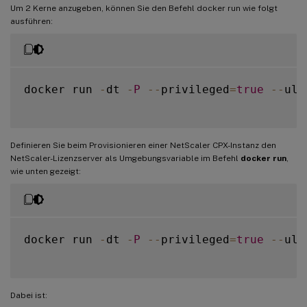
Um 2 Kerne anzugeben, können Sie den Befehl docker run wie folgt
ausführen:
docker run 
-
dt 
-
P
--
privileged
=
true
--
uli
Definieren Sie beim Provisionieren einer NetScaler CPX-Instanz den
NetScaler-Lizenzserver als Umgebungsvariable im Befehl
docker run
,
wie unten gezeigt:
docker run 
-
dt 
-
P
--
privileged
=
true
--
uli
Dabei ist: