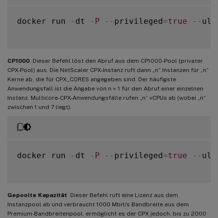
docker run 
-
dt 
-
P
--
privileged
=
true
--
uli
CP1000
. Dieser Befehl löst den Abruf aus dem CP1000-Pool (privater
CPX-Pool) aus. Die NetScaler CPX-Instanz ruft dann „n“ Instanzen für „n“
Kerne ab, die für CPX_CORES angegeben sind. Der häufigste
Anwendungsfall ist die Angabe von n = 1 für den Abruf einer einzelnen
Instanz. Multicore-CPX-Anwendungsfälle rufen „n“ vCPUs ab (wobei „n“
zwischen 1 und 7 liegt).
docker run 
-
dt 
-
P
--
privileged
=
true
--
uli
Gepoolte Kapazität
. Dieser Befehl ruft eine Lizenz aus dem
Instanzpool ab und verbraucht 1000 Mbit/s Bandbreite aus dem
Premium-Bandbreitenpool, ermöglicht es der CPX jedoch, bis zu 2000