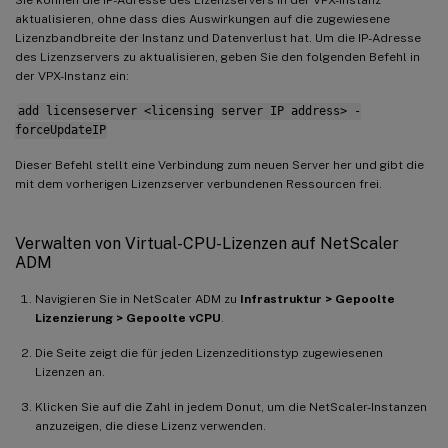
Sie können die IP-Adresse des Lizenzservers in der VPX-Instanz
aktualisieren, ohne dass dies Auswirkungen auf die zugewiesene
Lizenzbandbreite der Instanz und Datenverlust hat. Um die IP-Adresse
des Lizenzservers zu aktualisieren, geben Sie den folgenden Befehl in
der VPX-Instanz ein:
add licenseserver <licensing server IP address> -
forceUpdateIP
Dieser Befehl stellt eine Verbindung zum neuen Server her und gibt die
mit dem vorherigen Lizenzserver verbundenen Ressourcen frei.
Verwalten von Virtual-CPU-Lizenzen auf NetScaler
ADM
Navigieren Sie in NetScaler ADM zu
Infrastruktur > Gepoolte
Lizenzierung > Gepoolte vCPU
.
Die Seite zeigt die für jeden Lizenzeditionstyp zugewiesenen
Lizenzen an.
Klicken Sie auf die Zahl in jedem Donut, um die NetScaler-Instanzen
anzuzeigen, die diese Lizenz verwenden.