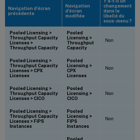
Y a-t-il un
Navigation
changement
Navigation d’écran
d’écran
dans le
précédente
modifiée
libellé du
sous-menu ?
Pooled Licensing >
Pooled
Throughput Capacity
Licensing >
Non
Licenses >
Throughput
Throughput Capacity
Capacity
Pooled Licensing >
Pooled
Throughput Capacity
Licensing >
Non
Licenses > CPX
CPX
Licenses
Licenses
Pooled Licensing >
Pooled
Throughput Capacity
Licensing >
Non
Licenses > CICO
CICO
Pooled Licensing >
Pooled
Throughput Capacity
Licensing >
Non
Licenses > FIPS
FIPS
Instances
Instances
Pooled