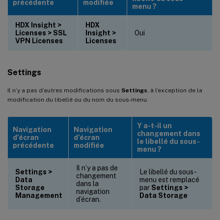
précédente
modifiée
menu ?
HDX Insight >
HDX
Licenses > SSL
Insight >
Oui
VPN Licenses
Licenses
Settings
Il n’y a pas d’autres modifications sous
Settings
, à l’exception de la
modification du libellé ou du nom du sous-menu.
Y a-t-il un
Navigation
Navigation
changement dans
d’écran
d’écran
le libellé du sous-
précédente
modifiée
menu ?
Il n’y a pas de
Settings >
Le libellé du sous-
changement
Data
menu est remplacé
dans la
Storage
par
Settings >
navigation
Management
Data Storage
d’écran.