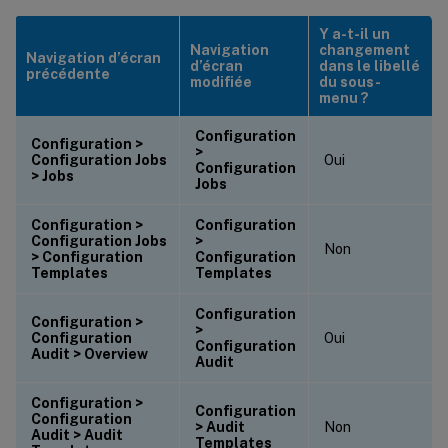
Y a-t-il un
Navigation
changement
Navigation d’écran
d’écran
dans le libellé
précédente
modifiée
du sous-
menu ?
Configuration
Configuration >
>
Configuration Jobs
Oui
Configuration
> Jobs
Jobs
Configuration >
Configuration
Configuration Jobs
>
Non
> Configuration
Configuration
Templates
Templates
Configuration
Configuration >
>
Configuration
Oui
Configuration
Audit > Overview
Audit
Configuration >
Configuration
Configuration
> Audit
Non
Audit > Audit
Templates