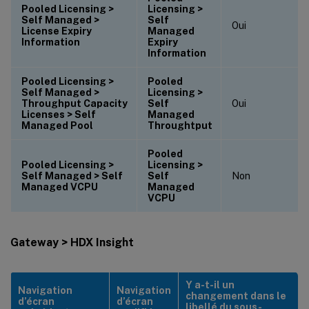
Pooled Licensing >
Licensing >
Self Managed >
Self
Oui
License Expiry
Managed
Information
Expiry
Information
Pooled Licensing >
Pooled
Self Managed >
Licensing >
Throughput Capacity
Self
Oui
Licenses > Self
Managed
Managed Pool
Throughtput
Pooled
Pooled Licensing >
Licensing >
Self Managed > Self
Self
Non
Managed VCPU
Managed
VCPU
Gateway > HDX Insight
Y a-t-il un
Navigation
Navigation
changement dans le
d’écran
d’écran
libellé du sous-