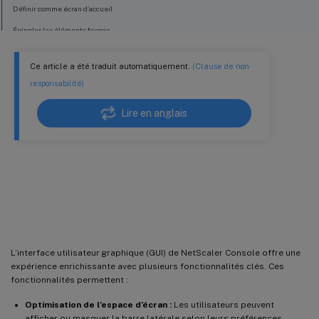
Définir comme écran d’accueil
Épingler les éléments favoris
Migrer vers le service
Ce article a été traduit automatiquement.
(Clause de non
responsabilité)
Lire en anglais
Interface utilisateur graphique
améliorée
L’interface utilisateur graphique (GUI) de NetScaler Console offre une
expérience enrichissante avec plusieurs fonctionnalités clés. Ces
fonctionnalités permettent :
Optimisation de l’espace d’écran :
Les utilisateurs peuvent
afficher ou masquer la barre latérale selon leurs préférences.