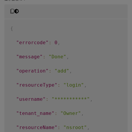
{
"errorcode"
:
0
,
"message"
:
"Done"
,
"operation"
:
"add"
,
"resourceType"
:
"login"
,
"username"
:
"***********"
,
"tenant_name"
:
"Owner"
,
"resourceName"
:
"nsroot"
,