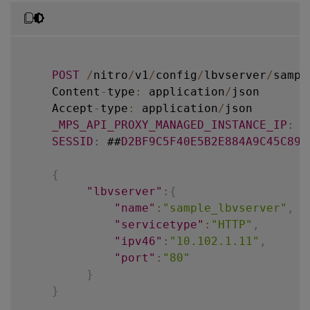
"client_ip"
:
""
,
"client_port"
:
"-1"
,
POST
/
nitro
/
v1
/
config
/
lbvserver
/
sampl
"cert_verified"
:
"false"
,
    Content
-
type
:
 application
/
json

    Accept
-
type
:
 application
/
json

"sessionid"
:
"##D2BF9C5F40E5B2E884A
_MPS_API_PROXY_MANAGED_INSTANCE_IP
:
1
SESSID
:
 ##
D2BF9C5F40E5B2E884A9C45C89F
"token"
:
"b2f3f935e93db6a"
}
{
"lbvserver"
:
{
]
"name"
:
"sample_lbvserver"
,
"servicetype"
:
"HTTP"
,
}
"ipv46"
:
"10.102.1.11"
,
"port"
:
"80"
}
}