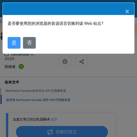
ZH
产品文档
×
NetScaler
Console 本地部署
NetScaler 应用交付管理 14.1
是否要使用您的浏览器的首选语言切换到该 Web 站点?
NetScaler Console 作为 API 代理服务
此内容已经过机器动态翻译。
在此处提供反馈
器
是
否
December 11,
2025
C
投稿者:
在本文中
NetScaler Console 如何充当 API 代理服务器
如何将 NetScaler Console 用作 API 代理服务器
这篇文章已经过机器翻译.
放弃
切换到英文