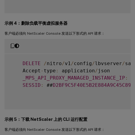
示例 4：删除负载平衡虚拟服务器
客户端必须向 NetScaler Console 发送以下形式的 API 请求：
DELETE
/
nitro
/
v1
/
config
/
lbvserver
/
sam
    Accept
-
type
:
 application
/
json

_MPS_API_PROXY_MANAGED_INSTANCE_IP
:
1
SESSID
:
 ##
D2BF9C5F40E5B2E884A9C45C89F
示例 5：下载 NetScaler 上的 CLI 运行配置
客户端必须向 NetScaler Console 发送以下形式的 API 请求：