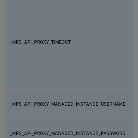
N
A
_MPS_API_PROXY_TIMEOUT
N
C
N
_MPS_API_PROXY_MANAGED_INSTANCE_USERNAME
N
_MPS_API_PROXY_MANAGED_INSTANCE_PASSWORD