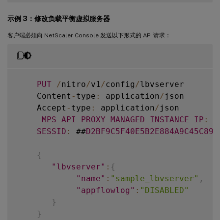
示例 3：修改负载平衡虚拟服务器
客户端必须向 NetScaler Console 发送以下形式的 API 请求：
PUT
/
nitro
/
v1
/
config
/
lbvserver

    Content
-
type
:
 application
/
json

    Accept
-
type
:
 application
/
json

_MPS_API_PROXY_MANAGED_INSTANCE_IP
:
1
SESSID
:
 ##
D2BF9C5F40E5B2E884A9C45C89F
{
"lbvserver"
:
{
"name"
:
"sample_lbvserver"
,
"appflowlog"
:
"DISABLED"
}
}