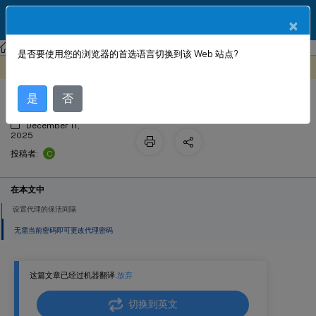
ZH
产品文档
×
NetScaler
Console 本地部署
NetScaler 应用交付管理 14.1
是否要使用您的浏览器的首选语言切换到该 Web 站点?
配置代理设置
此内容已经过机器动态翻译。
在此处提供反馈
是
否
December 11,
2025
C
投稿者:
在本文中
设置代理的保活间隔
无需当前密码即可更改代理密码
这篇文章已经过机器翻译.
放弃
切换到英文