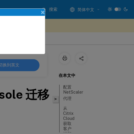
搜索
简体中文
×
处提供反馈
切换到英文
在本文中
配置
sole 迁移
NetScaler
代理
>
从
Citrix
Cloud
获取
客户
端和