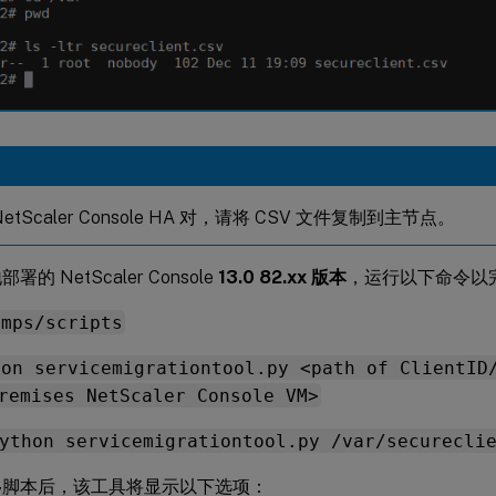
etScaler Console HA 对，请将 CSV 文件复制到主节点。
署的 NetScaler Console
13.0 82.xx 版本
，运行以下命令以
/mps/scripts
hon servicemigrationtool.py <path of ClientID
remises NetScaler Console VM>
ython servicemigrationtool.py /var/securecli
移脚本后，该工具将显示以下选项：