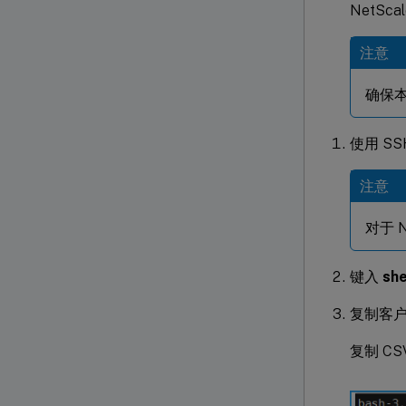
NetScal
注意
确保本地
使用 SS
注意
对于 N
键入
she
复制客户端
复制 C