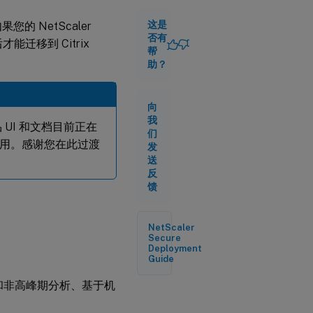
密钥
CSV
这是
如果您的 NetScaler
文件
否有
才能迁移到 Citrix
帮
助？
验证
NetScaler
Console
向
服务许可
我
证
品 UI 和文档目前正在
们
用。感谢您在此过渡
使
发
用
送
脚
反
本
馈
进
行
迁
NetScaler
移
Secure
Deployment
Guide
回滚到本
地部署的
峰期和非高峰期分析、基于机
NetScaler
Console