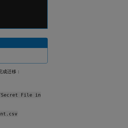
完成迁移：
/Secret File in
ent.csv