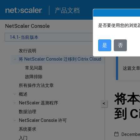
产品文档
是否要使用您的浏览器
NetScaler Console
此内容已经过
14.1-当前版本
NetSca
是
否
发行说明
将 NetScaler Console 迁移到 Citrix Cloud
常见问题
这篇文章
故障排除
所有操作方法文章
将本地
概述
NetScaler 遥测程序
<
到 Ci
数据治理
NetScaler Console 许可
系统要求
December
入门