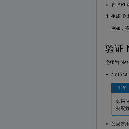
在“AP
生成 ID
例如，将 
验证 N
必须为 Net
NetSc
注意
如果 
别配
如果使用