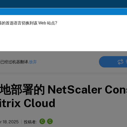
的首选语言切换到该 Web 站点?
机器动态翻译。
在此
ler
Console 本地部署
NetScaler 应用交付管理 14.1
已经过机器翻译.
放弃
部署的 NetScaler Con
trix Cloud
C
C
 18, 2025
投稿者: