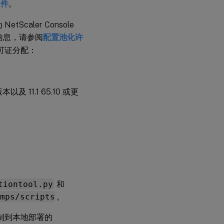
文件
。
Scaler Console
细信息，请参阅
配置池化许
改许可证分配：
本以及 11.1 65.10 或更
tiontool.py
和
mps/scripts
。
其复制到本地部署的