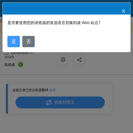
ZH
产品文档
×
NetScaler
Console 本地部署
NetScaler 应用交付管理 14.1
是否要使用您的浏览器的首选语言切换到该 Web 站点?
在 NetScaler 实例上安装 SSL 证书
此内容已经过机器动态翻译。
在此处提供反馈
是
否
December 11,
2025
C
投稿者:
这篇文章已经过机器翻译.
放弃
切换到英文
在 NetScaler 实例上安装 SSL 证书