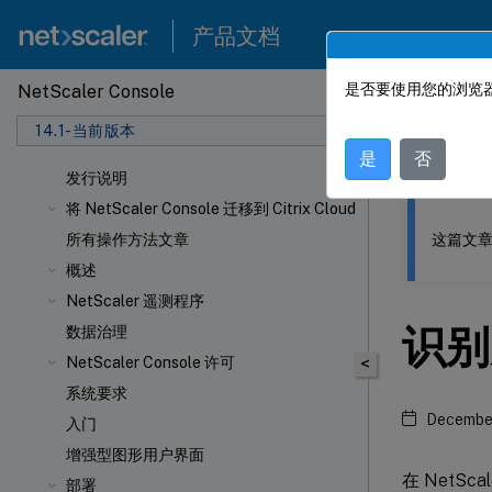
产品文档
是否要使用您的浏览器
NetScaler Console
此内容已经过
14.1-当前版本
NetSca
是
否
发行说明
将 NetScaler Console 迁移到 Citrix Cloud
这篇文章
所有操作方法文章
概述
NetScaler 遥测程序
识别
数据治理
NetScaler Console 许可
<
系统要求
December
入门
增强型图形用户界面
在 NetSc
部署