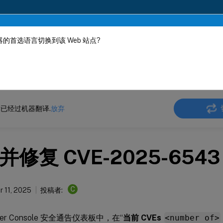
的首选语言切换到该 Web 站点?
机器动态翻译。
在此
ler
Console 本地部署
NetScaler 应用交付管理 14.1
已经过机器翻译.
放弃
并修复 CVE-2025-6543
C
 11, 2025
投稿者:
aler Console 安全通告仪表板中，在“
当前 CVEs
<number of>