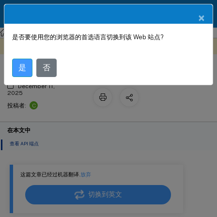
ZH
产品文档
×
NetScaler
Console 本地部署
NetScaler 应用交付管理 14.1
是否要使用您的浏览器的首选语言切换到该 Web 站点?
发现 API 端点
此内容已经过机器动态翻译。
在此处提供反馈
是
否
December 11,
2025
C
投稿者:
在本文中
查看 API 端点
这篇文章已经过机器翻译.
放弃
切换到英文