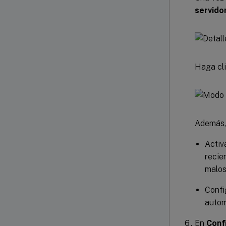
servido
Haga cl
Además, 
Activ
recie
malos
Confi
autom
En
Conf