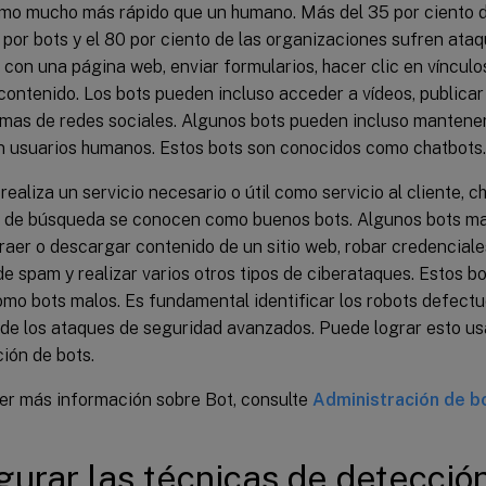
itmo mucho más rápido que un humano. Más del 35 por ciento d
por bots y el 80 por ciento de las organizaciones sufren ata
 con una página web, enviar formularios, hacer clic en vínculo
ontenido. Los bots pueden incluso acceder a vídeos, publicar
rmas de redes sociales. Algunos bots pueden incluso mantene
n usuarios humanos. Estos bots son conocidos como chatbots.
realiza un servicio necesario o útil como servicio al cliente, 
 de búsqueda se conocen como buenos bots. Algunos bots ma
aer o descargar contenido de un sitio web, robar credenciales
e spam y realizar varios otros tipos de ciberataques. Estos b
mo bots malos. Es fundamental identificar los robots defectu
o de los ataques de seguridad avanzados. Puede lograr esto u
ión de bots.
er más información sobre Bot, consulte
Administración de b
gurar las técnicas de detecció