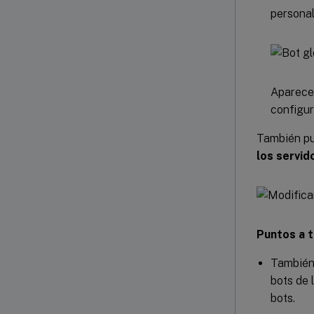
personal
Aparece 
configur
También pue
los servid
Puntos a 
También
bots de 
bots.