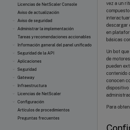
vez a un r
Licencias de NetScaler Console
compuesto 
Aviso de actualización
interactuar
Aviso de seguridad
descargar c
Administrar la implementación
en platafo
Tareas y recomendaciones accionables
básicas co
Información general del panel unificado
Un bot que 
Seguridad de la API
de motores
Aplicaciones
pueden extr
Seguridad
contenido d
Gateway
conocen co
Infraestructura
dispositiv
Licencias de NetScaler
administrac
Configuración
Para obten
Artículos de procedimientos
Preguntas frecuentes
Confi