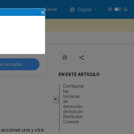
Buscar
English
×
e sus comentarios aquí
er en inglés
EN ESTE ARTÍCULO
Configurar
las
técnicas
>
de
detección
de bots en
NetScaler
Console
 acciones una y otra