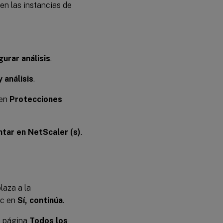
en las instancias de
gurar análisis
.
 análisis
.
 en
Protecciones
tar en NetScaler (s)
.
laza a la
ic en
Sí, continúa
.
a página
Todos los