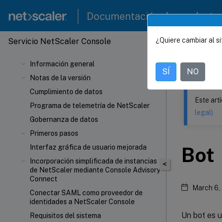
Documentación de producto
¿Quiere cambiar al si
Servicio NetScaler Console
Este contenid
Información general
Servic
SÍ
NO
Notas de la versión
Cumplimiento de datos
Este art
Programa de telemetría de NetScaler
legal)
Gobernanza de datos
Primeros pasos
Interfaz gráfica de usuario mejorada
Bot
Incorporación simplificada de instancias
<
de NetScaler mediante Console Advisory
Connect
March 6,
Conectar SAML como proveedor de
identidades a NetScaler Console
Un bot es 
Requisitos del sistema