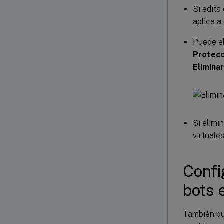
Si edita
aplica a
Puede el
Protecc
Elimina
Si elimi
virtuale
Confi
bots 
También pu