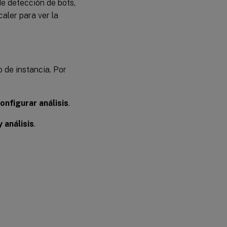
de detección de bots,
aler para ver la
o de instancia. Por
onfigurar análisis
.
 análisis
.