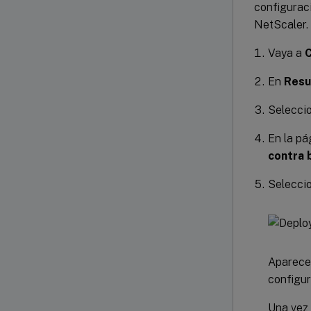
configuraci
NetScaler.
Vaya a
C
En
Resu
Seleccio
En la p
contra 
Seleccio
Aparece 
configur
Una vez 