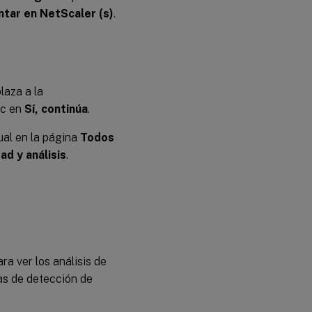
tar en NetScaler (s)
.
laza a la
ic en
Sí, continúa
.
ual en la página
Todos
ad y análisis
.
ra ver los análisis de
as de detección de