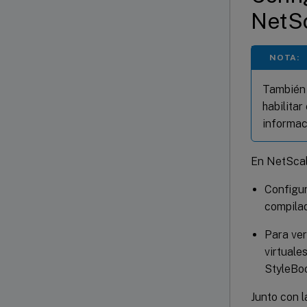
NetSc
NOTA:
También 
habilitar
informac
En NetScal
Configur
compilad
Para ver
virtuale
StyleBoo
Junto con l