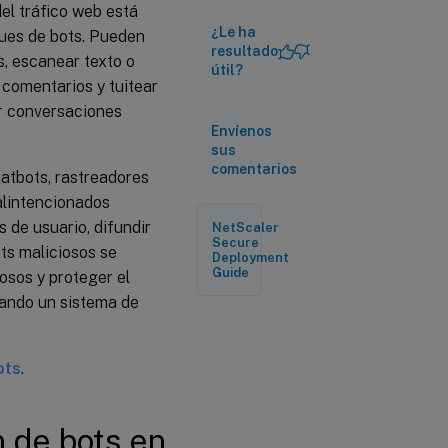
el tráfico web está
Configure
las
¿Le ha
ques de bots. Pueden
infracciones
resultado
s, escanear texto o
de
útil?
seguridad
 comentarios y tuitear
de los bots
r conversaciones
en
Envíenos
NetScaler
sus
Console
comentarios
chatbots, rastreadores
lintencionados
 de usuario, difundir
NetScaler
Secure
ots maliciosos se
Deployment
Guide
osos y proteger el
sando un sistema de
ots
.
n de bots en