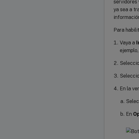
servidores 
ya sea a tr
informació
Para habili
Vaya a
I
ejemplo,
Seleccio
Seleccio
En la v
Sele
En
Op