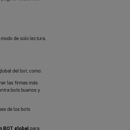
 modo de solo lectura.
lobal del bot, como:
ner las firmas más
ontra bots buenos y
ues de los bots
n BOT global
para