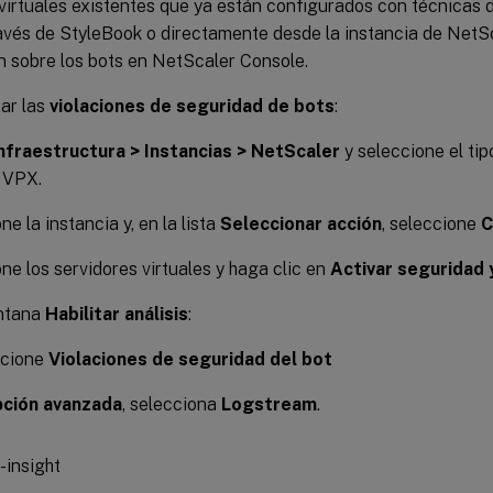
virtuales existentes que ya están configurados con técnicas 
avés de StyleBook o directamente desde la instancia de NetSc
n sobre los bots en NetScaler Console.
tar las
violaciones de seguridad de bots
:
nfraestructura > Instancias > NetScaler
y seleccione el tip
 VPX.
ne la instancia y, en la lista
Seleccionar acción
, seleccione
C
ne los servidores virtuales y haga clic en
Activar seguridad y
entana
Habilitar análisis
:
ccione
Violaciones de seguridad del bot
ción avanzada
, selecciona
Logstream
.