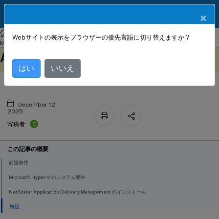
製品ドキュメン
JA
×
ト
NetScaler
Console on-prem
NetScaler Application Delivery
Webサイトの表示をブラウザーの優先言語に切り替えますか ?
Microsoft Hyper-V での NetScaler
Management 13.1
このコンテンツは動的に機械
フィードバックを提供する
ADM
翻訳されています。
はい
いいえ
December 12,
2025
C
寄稿者:
この記事の概要
前提条件
Microsoft Hyper-V のシステム要件
NetScaler Application Delivery Management のインストール
検証