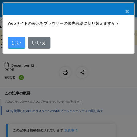
製品ドキュメン
JA
×
ト
NetScaler
Console on-prem
NetScaler Application Delivery
Webサイトの表示をブラウザーの優先言語に切り替えますか ?
クラスターモードのNetScalerインス
Management 13.1
このコンテンツは動的に機械
フィードバックを提供する
タンスにおけるNetScalerプールキャパ
翻訳されています。
はい
いいえ
シティ
December 12,
2025
C
寄稿者:
この記事の概要
ADCクラスターへのADCプールキャパシティの割り当て
CLIを使用したADCクラスターへのADCプールキャパシティの割り当て
この記事は機械翻訳されています.
免責事項