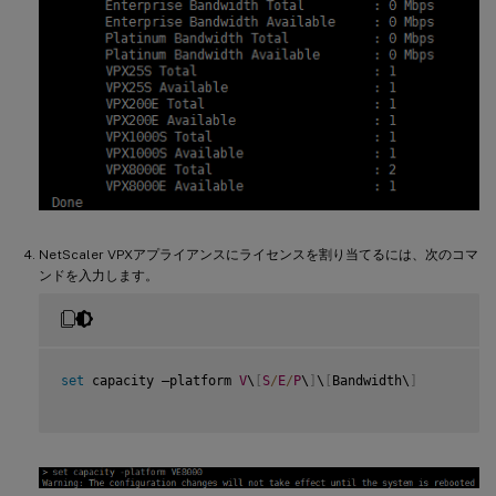
NetScaler VPXアプライアンスにライセンスを割り当てるには、次のコマ
ンドを入力します。
set
 capacity –platform 
V
\
[
S
/
E
/
P
\
]
\
[
Bandwidth\
]