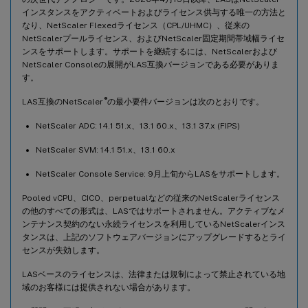
インスタンスをアクティベートおよびライセンス供与する唯一の方法と
なり、NetScaler Flexedライセンス（CPL/UHMC）、従来の
NetScalerプールライセンス、およびNetScaler固定期間帯域幅ライセ
ンスをサポートします。サポートを継続するには、NetScalerおよび
NetScaler Consoleの展開がLAS互換バージョンである必要がありま
す。
®
LAS互換のNetScaler
の最小要件バージョンは次のとおりです。
NetScaler ADC: 14.1 51.x、13.1 60.x、13.1 37.x (FIPS)
NetScaler SVM: 14.1 51.x、13.1 60.x
NetScaler Console Service: 9月上旬からLASをサポートします。
Pooled vCPU、CICO、perpetualなどの従来のNetScalerライセンス
の他のすべての形式は、LASではサポートされません。アクティブなメ
ンテナンス契約のない永続ライセンスを利用しているNetScalerインス
タンスは、上記のソフトウェアバージョンにアップグレードするとライ
センスが失効します。
LASベースのライセンスは、法律または規制によって禁止されている地
域のお客様には提供されない場合があります。