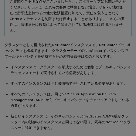
ご質問やご不明な点がございましたら、カスタマーケアにお問い合わせ
ください。Citrixは、これらの要件に準拠しない場合、Citrixが法律ま
たは衡平法上持つその他の救済措置に加えて、責任を負うことなく
Citrixメンテナンスを制限または停止することがあります。これらの要
件は、法律または規制によって禁止されている地域には適用されませ
ん。
クラスターとして構成されたNetScalerインスタンスで、NetScalerプールキ
ャパシティを構成できます。クラスターモードのNetScalerインスタンスで
プールキャパシティを構成するための前提条件は次のとおりです。
インスタンスは、クラスターを形成するために個別にプールキャパシティ
ライセンスモードで実行されている必要があります。
すべてのインスタンスは同じ帯域幅で実行されている必要があります。
すべてのインスタンスは、同じNetScaler Application Delivery
Management (ADM) からプールキャパシティをチェックアウトしている
必要があります。
新しいインスタンスは、そのキャパシティとNetScaler ADM構成がクラ
スター内の既存のインスタンスと同じでない限り、既存のNetScalerクラ
スターに追加できません。