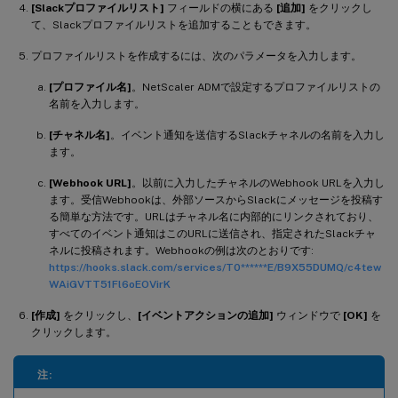
[Slackプロファイルリスト]
フィールドの横にある
[追加]
をクリックし
て、Slackプロファイルリストを追加することもできます。
プロファイルリストを作成するには、次のパラメータを入力します。
[プロファイル名]
。NetScaler ADMで設定するプロファイルリストの
名前を入力します。
[チャネル名]
。イベント通知を送信するSlackチャネルの名前を入力し
ます。
[Webhook URL]
。以前に入力したチャネルのWebhook URLを入力し
ます。受信Webhookは、外部ソースからSlackにメッセージを投稿す
る簡単な方法です。URLはチャネル名に内部的にリンクされており、
すべてのイベント通知はこのURLに送信され、指定されたSlackチャ
ネルに投稿されます。Webhookの例は次のとおりです:
https://hooks.slack.com/services/T0******E/B9X55DUMQ/c4tew
WAiGVTT51Fl6oEOVirK
[作成]
をクリックし、
[イベントアクションの追加]
ウィンドウで
[OK]
を
クリックします。
注: