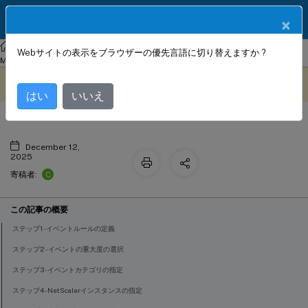
製品ドキュメン
JA
×
ト
NetScaler
Console on-prem
NetScaler Application Delivery
Webサイトの表示をブラウザーの優先言語に切り替えますか ?
イベントルールの作成
Management 13.1
このコンテンツは動的に機械
フィードバックを提供する
翻訳されています。
はい
いいえ
December 12,
2025
C
寄稿者:
この記事の概要
ステップ1 - イベントルールの定義
ステップ2 - イベントの重大度の選択
ステップ3 - イベントカテゴリの指定
ステップ4 - NetScalerインスタンスの指定