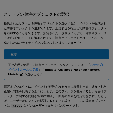
ステップ5 - 障害オブジェクトの選択
提供されたリストから障害オブジェクトを選択するか、イベントが生成され
た障害オブジェクトを追加できます。正規表現を指定して障害オブジェクト
を追加することもできます。指定された正規表現に応じて、障害オブジェク
トは自動的にリストに追加されます。障害オブジェクトとは、イベントが生
成されたエンティティインスタンスまたはカウンターです。
重要
正規表現を使用して障害オブジェクトをリストするには、「
ステップ1 -
イベントルールの定義
」で
[Enable Advanced Filter with Regex
Matching]
を選択します。
障害オブジェクトは、イベントが処理される方法に影響を与え、通知された
正確な問題を反映するようにします。このフィルタを使用すると、障害オブ
ジェクトに関する問題を迅速に追跡し、問題の原因を特定できます。たとえ
ば、ユーザーがログインの問題を抱えている場合、ここでの障害オブジェク
トは
nsroot
などのユーザー名またはパスワードです。