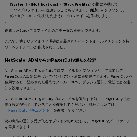
[System]
>
[Notifications]
>
[Slack Profiles]
の順に移動して
Slackプロファイルを追加することもできます。
[追加]
をクリックし、
前のセクションで説明したようにプロファイルを作成します。
作成したSlackプロファイルのステータスを表示できます。
これで、適切なフィルタと明確に定義されたイベントルールアクションを持
つイベントルールが作成されました。
NetScaler ADMからのPagerDuty通知の設定
NetScaler ADMにPagerDutyプロファイルをオプションとして追加して、
PagerDutyの設定に基づいてインシデント通知を監視できます。PagerDutyを
使用すると、登録された番号でメール、SMS、プッシュ通知、電話による通
知を設定できます。
NetScaler ADMにPagerDutyプロファイルを追加する前に、PagerDutyで必
要な設定が完了していることを確認してください。詳細については、
「
PagerDutyドキュメント
」を参照してください。
次の機能の通知を受け取るオプションの1つとして、PagerDutyプロファイル
を選択できます。