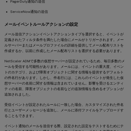
PagerDuty通知の送信
ServiceNow通知の送信
メールイベントルールアクションの設定
メール送信アクションイベントアクションタイプを選択すると、イベントが
定義されたフィルタ条件を満たした場合にメールがトリガーされます。メー
ルサーバーまたはメールプロファイルの詳細を提供してメール配布リストを
作成するか、以前に作成したメール配布リストを選択する必要があります。
NetScaler ADMで多数の仮想サーバーが設定されているため、毎日多数のメ
ールを受信する可能性があります。メールには、イベントの重大度、イベン
トのカテゴリ、および障害オブジェクトに関する情報を提供するデフォルト
の件名行があります。しかし、件名行には、これらのイベントが発生した仮
想サーバーの名前に関する情報は含まれていません。影響を受けるエンティ
ティの名前、障害オブジェクトの名前などの追加情報を含めるオプションが
追加されました。
受信イベントが設定されたルールに一致した場合、カスタマイズされた件名
行とユーザーメッセージを追加し、メールに添付ファイルをアップロードす
ることもできます。
イベント通知のメールを送信する際、設定された設定をテストするためにテ