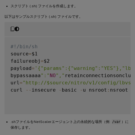
スクリプト (.sh) ファイルを作成します。
以下はサンプルスクリプト (.sh) ファイルです。
#!/bin/sh
source
=
$1

failureobj
=
$2

payload
=
'{"params":{"warning":"YES"},"lbv
bypassaaaa
":"
NO
","
retainconnectionsonclus
url
=
"http://$source/nitro/v1/config/lbvse
curl 
--
insecure 
-
basic 
-
u nsroot
:
nsroot 
-
.shファイルをNetScalerエージェント上の永続的な場所（例:
/var
）に
保存します。