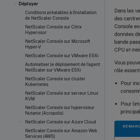
Déployer
Dans les v
Conditions préalables à l'installation
des centre
de NetScaler Console
Console ex
NetScaler Console sur Citrix
Hypervisor
données di
NetScaler Console sur Microsoft
bande passa
Hyper-V
CPU et mém
NetScaler Console sur VMware ESXi
Vous pouve
Automatiser le déploiement de l'agent
rôle essent
NetScaler sur VMware ESXi
NetScaler Console sur cluster
Pour ins
Kubernetes
consomm
NetScaler Console sur serveur Linux
KVM
Pour lim
NetScaler Console sur hyperviseur
principa
Nutanix (Acropolis)
NetScaler Console sur Azure Cloud
REMAR
NetScaler Console sur Amazon Web
Services (AWS)