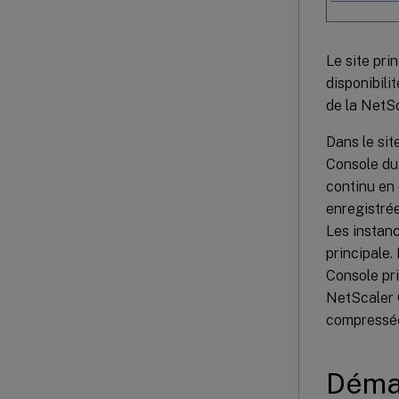
Le site pr
disponibili
de la NetS
Dans le sit
Console du 
continu en
enregistrée
Les instan
principale.
Console pr
NetScaler 
compressée
Déma