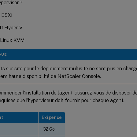
™
ypervisor
 ESXi
ft Hyper-V
 Linux KVM
QUE
s sur site pour le déploiement multisite ne sont pris en charg
ent haute disponibilité de NetScaler Console.
mmencer l’installation de l’agent, assurez-vous de disposer d
requises que l’hyperviseur doit fournir pour chaque agent.
nt
Exigence
32 Go