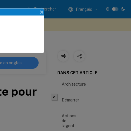
Rechercher
Français
×
ez votre avis ici
re en anglais
DANS CET ARTICLE
Architecture
te pour
>
Démarrer
Actions
de
l’agent