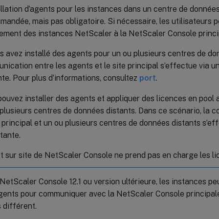
allation d’agents pour les instances dans un centre de données
andée, mais pas obligatoire. Si nécessaire, les utilisateurs 
tement des instances NetScaler à la NetScaler Console princi
s avez installé des agents pour un ou plusieurs centres de don
ication entre les agents et le site principal s’effectue via u
nte. Pour plus d’informations, consultez
port
.
ouvez installer des agents et appliquer des licences en pool
plusieurs centres de données distants. Dans ce scénario, la 
e principal et un ou plusieurs centres de données distants s’eff
ttante.
t sur site de NetScaler Console ne prend pas en charge les li
 NetScaler Console 12.1 ou version ultérieure, les instances p
gents pour communiquer avec la NetScaler Console principale
 différent.