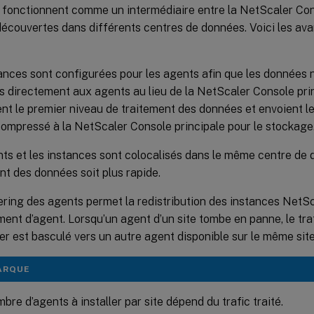
 fonctionnent comme un intermédiaire entre la NetScaler Cons
écouvertes dans différents centres de données. Voici les avan
ances sont configurées pour les agents afin que les données n
 directement aux agents au lieu de la NetScaler Console pri
nt le premier niveau de traitement des données et envoient l
ompressé à la NetScaler Console principale pour le stockage
ts et les instances sont colocalisés dans le même centre de 
nt des données soit plus rapide.
ering des agents permet la redistribution des instances NetS
ent d’agent. Lorsqu’un agent d’un site tombe en panne, le tra
r est basculé vers un autre agent disponible sur le même site
ARQUE
bre d’agents à installer par site dépend du trafic traité.