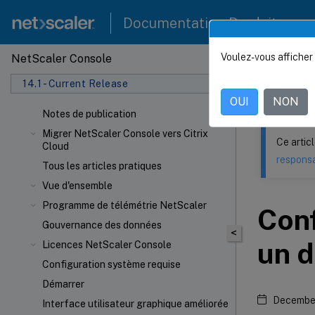
Documentation Produit
Voulez-vous afficher 
NetScaler Console
Ce contenu a 
14.1 - Current Release
NetSca
OUI
NON
Notes de publication
Migrer NetScaler Console vers Citrix
Ce artic
Cloud
responsa
Tous les articles pratiques
Vue d'ensemble
Programme de télémétrie NetScaler
Conf
Gouvernance des données
<
un d
Licences NetScaler Console
Configuration système requise
Démarrer
December
Interface utilisateur graphique améliorée