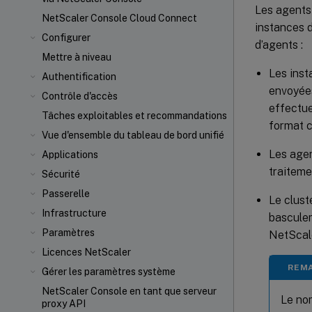
Les agents
NetScaler Console Cloud Connect
instances d
Configurer
d’agents :
Mettre à niveau
Les inst
Authentification
envoyées
Contrôle d'accès
effectue
Tâches exploitables et recommandations
format c
Vue d'ensemble du tableau de bord unifié
Les agen
Applications
traiteme
Sécurité
Passerelle
Le clust
Infrastructure
basculem
Paramètres
NetScale
Licences NetScaler
REM
Gérer les paramètres système
NetScaler Console en tant que serveur
Le nom
proxy API