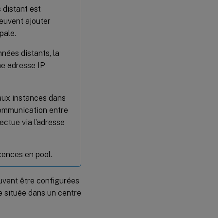
 distant est
peuvent ajouter
pale.
nées distants, la
ne adresse IP
 aux instances dans
communication entre
ectue via l’adresse
cences en pool.
euvent être configurées
 située dans un centre