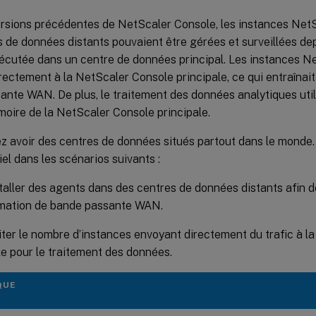
ersions précédentes de NetScaler Console, les instances Net
s de données distants pouvaient être gérées et surveillées d
écutée dans un centre de données principal. Les instances Ne
rectement à la NetScaler Console principale, ce qui entraîna
nte WAN. De plus, le traitement des données analytiques util
oire de la NetScaler Console principale.
z avoir des centres de données situés partout dans le monde.
iel dans les scénarios suivants :
taller des agents dans des centres de données distants afin de
ation de bande passante WAN.
iter le nombre d’instances envoyant directement du trafic à 
le pour le traitement des données.
QUE