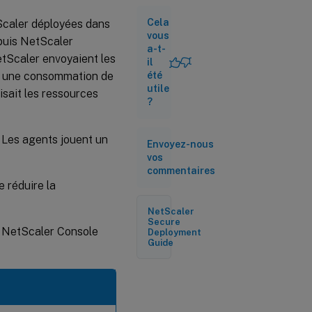
Cela
Scaler déployées dans
Ajouter
vous
des
epuis NetScaler
a-t-
instances
tScaler envoyaient les
NetScaler
il
it une consommation de
été
utile
isait les ressources
Basculement
?
de l’agent
NetScaler
 Les agents jouent un
Envoyez-nous
vos
Configurer le
commentaires
seuil
d’inaccessibilité
 réduire la
de l’agent et la
notification
NetScaler
Secure
la NetScaler Console
Deployment
Communication
Guide
sécurisée entre
les agents
®
NetScaler
Console et
NetScaler
Console