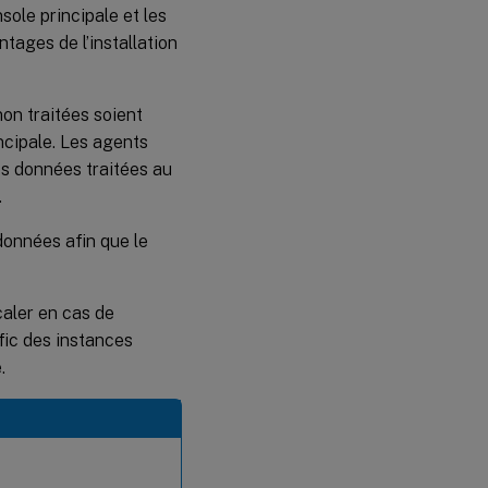
ole principale et les
tages de l’installation
on traitées soient
ncipale. Les agents
es données traitées au
.
données afin que le
caler en cas de
fic des instances
.