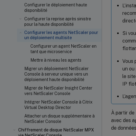
Configurer le déploiement haute
L’inst
disponibilité
recomm
Configurer la reprise après sinistre
direc
pour la haute disponibilité
Configurer les agents NetScaler pour
Si vou
un déploiement multisite
commun
Configurer un agent NetScaler en
flotta
tant que microservice
Mettre à niveau les agents
Vous p
un ou 
Migrer un déploiement NetScaler
Console à serveur unique vers un
le sit
déploiement haute disponibilité
IP flo
Migrer de NetScaler Insight Center
vers NetScaler Console
L’agen
Intégrer NetScaler Console à Citrix
Virtual Desktop Director
À partir de
Attacher un disque supplémentaire à
avec des a
NetScaler Console
de données
Chiffrement de disque NetScaler MPX
via NetScaler Console