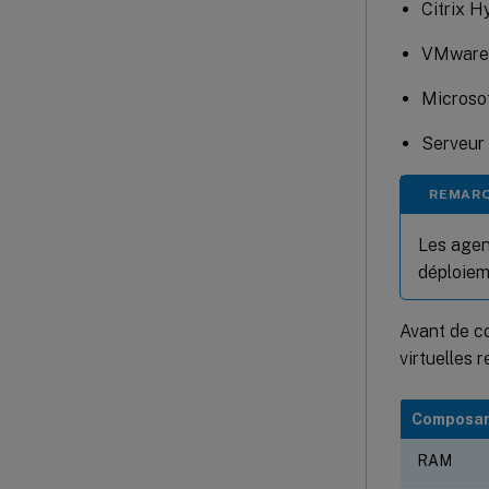
Citrix H
VMware
Microso
Serveur
REMAR
Les agent
déploiem
Avant de co
virtuelles 
Composa
RAM