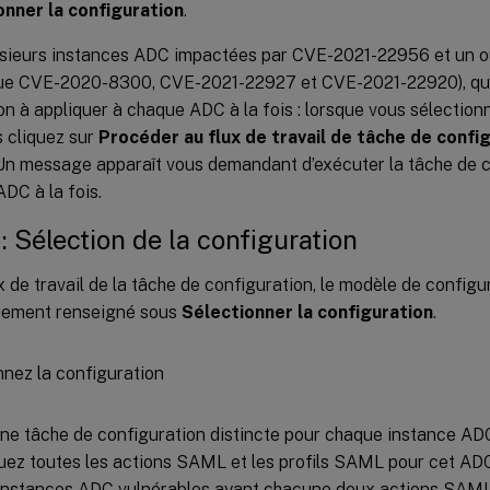
onner la configuration
.
usieurs instances ADC impactées par CVE-2021-22956 et un o
 que CVE-2020-8300, CVE-2021-22927 et CVE-2021-22920), qui
on à appliquer à chaque ADC à la fois : lorsque vous sélection
 cliquez sur
Procéder au flux de travail de tâche de confi
Un message apparaît vous demandant d’exécuter la tâche de c
DC à la fois.
 : Sélection de la configuration
x de travail de la tâche de configuration, le modèle de configu
uement renseigné sous
Sélectionner la configuration
.
ne tâche de configuration distincte pour chaque instance AD
luez toutes les actions SAML et les profils SAML pour cet ADC
instances ADC vulnérables ayant chacune deux actions SAML