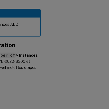
stances ADC
ration
mber of
> Instances
CVE-2020-8300 et
avail inclut les étapes