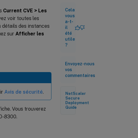
Cela
us
Current CVE > Les
vous
vez voir toutes les
a-t-
s détails des instances
il
uez sur
Afficher les
été
utile
?
Envoyez-nous
vos
commentaires
ir
Avis de sécurité
.
NetScaler
Secure
Deployment
Guide
fiche. Vous trouverez
20-8300.