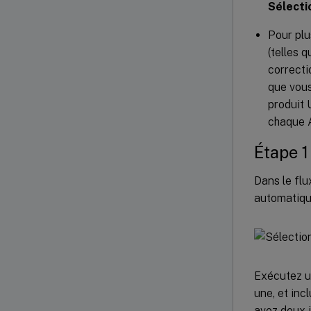
Sélecti
Pour pl
(telles
correcti
que vous
produit 
chaque A
Étape 1
Dans le flu
automatiq
Exécutez u
une, et inc
avez deux 