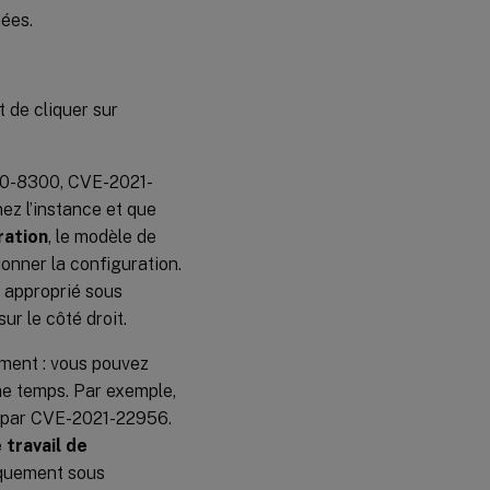
nées.
t de cliquer sur
20-8300, CVE-2021-
z l’instance et que
ration
, le modèle de
onner la configuration.
 approprié sous
ur le côté droit.
ment : vous pouvez
me temps. Par exemple,
nt par CVE-2021-22956.
 travail de
iquement sous