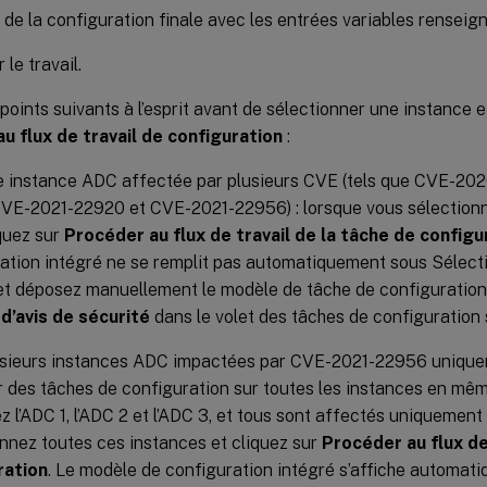
 de la configuration finale avec les entrées variables renseig
le travail.
points suivants à l’esprit avant de sélectionner une instance e
u flux de travail de configuration
:
e instance ADC affectée par plusieurs CVE (tels que CVE-20
VE-2021-22920 et CVE-2021-22956) : lorsque vous sélectionne
quez sur
Procéder au flux de travail de la tâche de configu
ation intégré ne se remplit pas automatiquement sous Sélecti
et déposez manuellement le modèle de tâche de configuration
d’avis de sécurité
dans le volet des tâches de configuration s
usieurs instances ADC impactées par CVE-2021-22956 unique
 des tâches de configuration sur toutes les instances en mê
z l’ADC 1, l’ADC 2 et l’ADC 3, et tous sont affectés uniqueme
nnez toutes ces instances et cliquez sur
Procéder au flux de
ration
. Le modèle de configuration intégré s’affiche automat