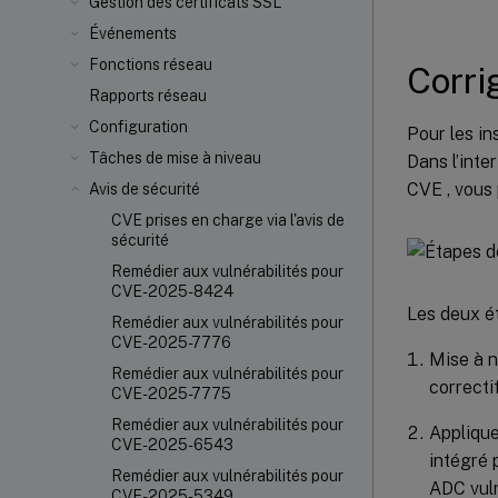
Gestion des certificats SSL
Événements
Fonctions réseau
Corr
Rapports réseau
Configuration
Pour les i
Tâches de mise à niveau
Dans l’int
CVE , vous 
Avis de sécurité
CVE prises en charge via l'avis de
sécurité
Remédier aux vulnérabilités pour
CVE-2025-8424
Les deux ét
Remédier aux vulnérabilités pour
CVE-2025-7776
Mise à n
Remédier aux vulnérabilités pour
correctif
CVE-2025-7775
Remédier aux vulnérabilités pour
Applique
CVE-2025-6543
intégré 
Remédier aux vulnérabilités pour
ADC vuln
CVE-2025-5349