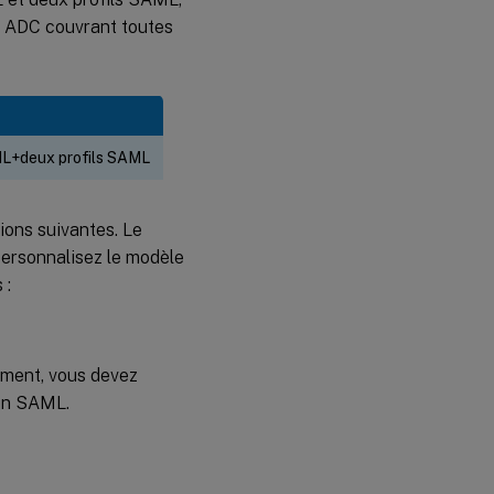
ar ADC couvrant toutes
ML+deux profils SAML
ions suivantes. Le
Personnalisez le modèle
 :
ement, vous devez
ion SAML.