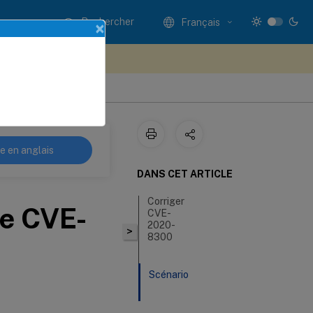
Rechercher
Français
×
ez votre avis ici
re en anglais
DANS CET ARTICLE
Corriger
de CVE-
CVE-
2020-
>
8300
Scénario