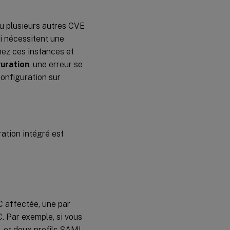
u plusieurs autres CVE
 nécessitent une
nez ces instances et
guration
, une erreur se
onfiguration sur
ration intégré est
C affectée, une par
. Par exemple, si vous
 et deux profils SAML,