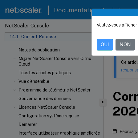
Documentation Produit
Voulez-vous afficher 
NetScaler Console
Ce contenu a 
14.1 - Current Release
NetSca
OUI
NON
Notes de publication
Migrer NetScaler Console vers Citrix
Ce artic
Cloud
responsa
Tous les articles pratiques
Vue d'ensemble
Programme de télémétrie NetScaler
Corr
Gouvernance des données
<
202
Licences NetScaler Console
Configuration système requise
Démarrer
February
Interface utilisateur graphique améliorée