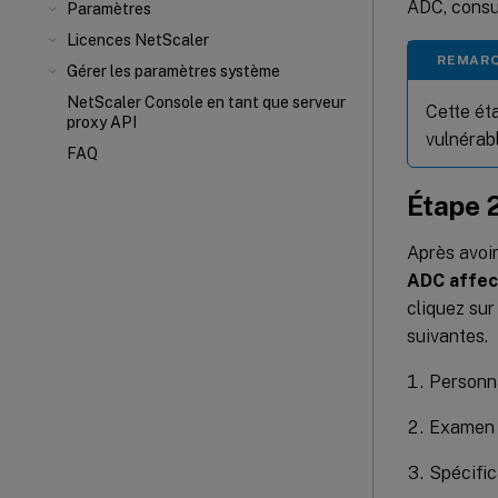
ADC, consu
Paramètres
Licences NetScaler
REMAR
Gérer les paramètres système
NetScaler Console en tant que serveur
Cette ét
proxy API
vulnérab
FAQ
Étape 
Après avoir
ADC affec
cliquez su
suivantes.
Personna
Examen 
Spécific