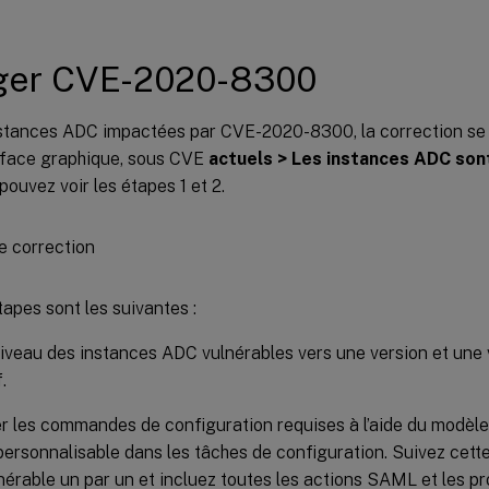
iger CVE-2020-8300
nstances ADC impactées par CVE-2020-8300, la correction se 
erface graphique, sous CVE
actuels > Les instances ADC son
pouvez voir les étapes 1 et 2.
apes sont les suivantes :
iveau des instances ADC vulnérables vers une version et une 
.
r les commandes de configuration requises à l’aide du modèle
personnalisable dans les tâches de configuration. Suivez cet
érable un par un et incluez toutes les actions SAML et les p