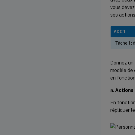
vous devez
ses action
ADC 1
Tâche 1 :
Donnez un n
modèle de c
en fonctio
a.
Actions
En fonctio
répliquer l