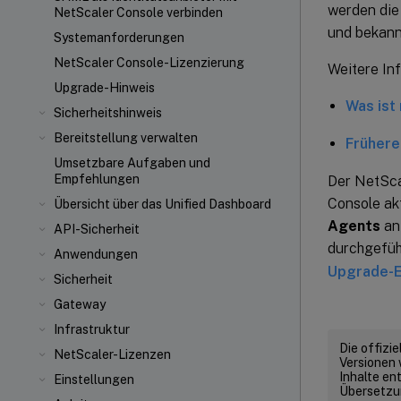
werden die
NetScaler Console verbinden
und bekann
Systemanforderungen
NetScaler Console-Lizenzierung
Weitere In
Upgrade-Hinweis
Was ist
Sicherheitshinweis
Bereitstellung verwalten
Frühere
Umsetzbare Aufgaben und
Empfehlungen
Der NetSca
Console akt
Übersicht über das Unified Dashboard
Agents
an
API-Sicherheit
durchgefüh
Anwendungen
Upgrade-E
Sicherheit
Gateway
Infrastruktur
Die offizi
NetScaler-Lizenzen
Versionen 
Inhalte en
Einstellungen
Übersetzun