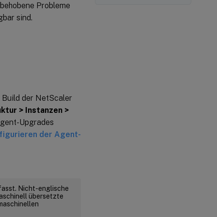
, behobene Probleme
bar sind.
 Build der NetScaler
uktur > Instanzen >
 Agent-Upgrades
figurieren der Agent-
fasst. Nicht-englische
aschinell übersetzte
 maschinellen