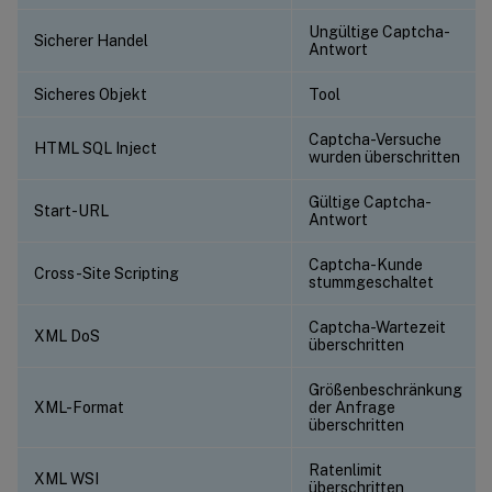
Ungültige Captcha-
Sicherer Handel
Antwort
Sicheres Objekt
Tool
Captcha-Versuche
HTML SQL Inject
wurden überschritten
Gültige Captcha-
Start-URL
Antwort
Captcha-Kunde
Cross-Site Scripting
stummgeschaltet
Captcha-Wartezeit
XML DoS
überschritten
Größenbeschränkung
XML-Format
der Anfrage
überschritten
Ratenlimit
XML WSI
überschritten