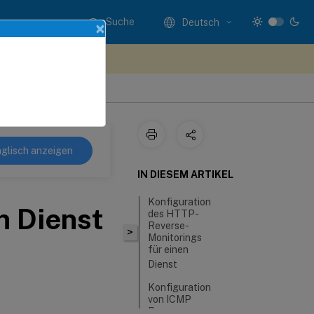
Suche
Deutsch
×
n Sie hier Feedback
glisch anzeigen
IN DIESEM ARTIKEL
Konfiguration
n Dienst
des HTTP-
Reverse-
>
Monitorings
für einen
Dienst
Konfiguration
von ICMP
Reverse