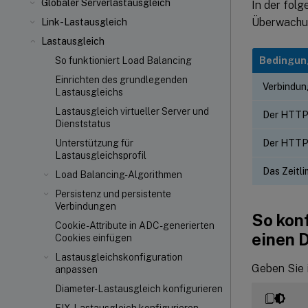
Globaler Serverlastausgleich
In der fol
Überwachun
Link-Lastausgleich
Lastausgleich
Bedingun
So funktioniert Load Balancing
Einrichten des grundlegenden
Verbindung
Lastausgleichs
Lastausgleich virtueller Server und
Der HTTP-
Dienststatus
Der HTTP-
Unterstützung für
Lastausgleichsprofil
Das Zeitli
Load Balancing-Algorithmen
Persistenz und persistente
Verbindungen
So kon
Cookie-Attribute in ADC-generierten
einen D
Cookies einfügen
Lastausgleichskonfiguration
Geben Sie i
anpassen
Diameter-Lastausgleich konfigurieren