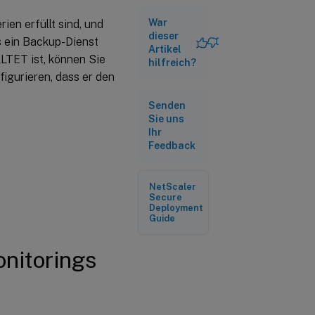
Monitoring
für einen
War
en erfüllt sind, und
dieser
Dienst
ss ein Backup-Dienst
Artikel
TET ist, können Sie
TCP-
hilfreich?
Reverse-
igurieren, dass er den
Monitoring
für einen
Senden
Dienst
Sie uns
konfigurieren
Ihr
Feedback
NetScaler
Secure
Deployment
Guide
nitorings