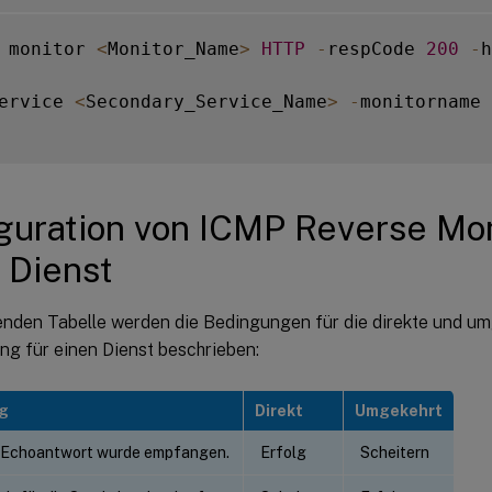
 monitor 
<
Monitor_Name
>
HTTP
-
respCode 
200
-
h
ervice 
<
Secondary_Service_Name
>
-
monitorname 
guration von ICMP Reverse Mon
 Dienst
genden Tabelle werden die Bedingungen für die direkte und 
g für einen Dienst beschrieben:
g
Direkt
Umgekehrt
-Echoantwort wurde empfangen.
Erfolg
Scheitern