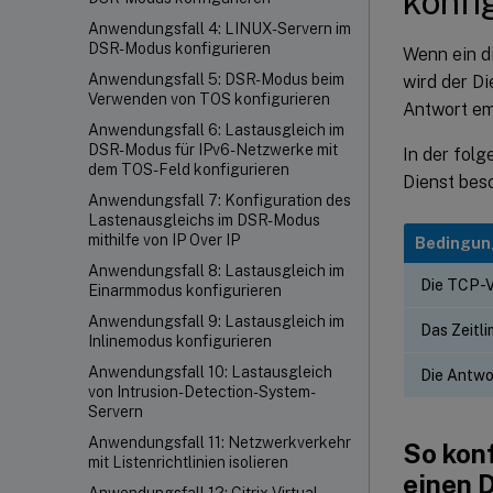
konfi
Anwendungsfall 4: LINUX-Servern im
DSR-Modus konfigurieren
Wenn ein d
Anwendungsfall 5: DSR-Modus beim
wird der D
Verwenden von TOS konfigurieren
Antwort emp
Anwendungsfall 6: Lastausgleich im
DSR-Modus für IPv6-Netzwerke mit
In der fol
dem TOS-Feld konfigurieren
Dienst bes
Anwendungsfall 7: Konfiguration des
Lastenausgleichs im DSR-Modus
mithilfe von IP Over IP
Bedingun
Anwendungsfall 8: Lastausgleich im
Die TCP-Ve
Einarmmodus konfigurieren
Anwendungsfall 9: Lastausgleich im
Das Zeitli
Inlinemodus konfigurieren
Anwendungsfall 10: Lastausgleich
Die Antwo
von Intrusion-Detection-System-
Servern
Anwendungsfall 11: Netzwerkverkehr
So kon
mit Listenrichtlinien isolieren
einen D