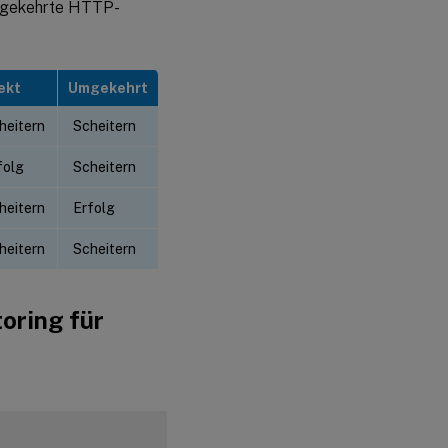
umgekehrte HTTP-
ekt
Umgekehrt
heitern
Scheitern
folg
Scheitern
heitern
Erfolg
heitern
Scheitern
oring für