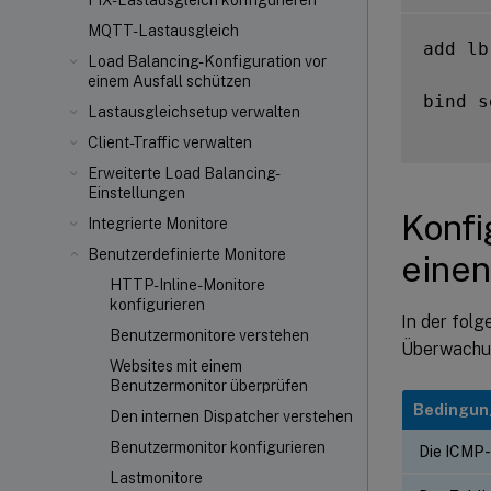
FIX-Lastausgleich konfigurieren
MQTT-Lastausgleich
add lb
Load Balancing-Konfiguration vor
einem Ausfall schützen
bind s
Lastausgleichsetup verwalten
Client-Traffic verwalten
Erweiterte Load Balancing-
Einstellungen
Konfi
Integrierte Monitore
Benutzerdefinierte Monitore
einen
HTTP-Inline-Monitore
konfigurieren
In der fol
Benutzermonitore verstehen
Überwachun
Websites mit einem
Benutzermonitor überprüfen
Bedingun
Den internen Dispatcher verstehen
Benutzermonitor konfigurieren
Die ICMP
Lastmonitore