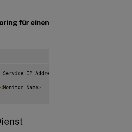
ring für einen
_Service_IP_Address
>
-
reverse 
YES
<
Monitor_Name
>
Dienst