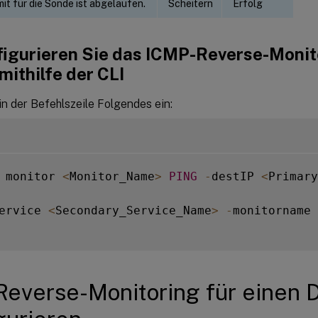
mit für die Sonde ist abgelaufen.
Scheitern
Erfolg
figurieren Sie das ICMP-Reverse-Monito
mithilfe der CLI
n der Befehlszeile Folgendes ein:
 monitor 
<
Monitor_Name
>
PING
-
destIP 
<
Primary
ervice 
<
Secondary_Service_Name
>
-
monitorname 
everse-Monitoring für einen 