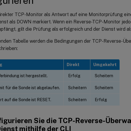
gurieren
irekter TCP-Monitor als Antwort auf eine Monitorprüfung e
ienst als DOWN markiert. Wenn ein Reverse-TCP-Monitor jed
fängt, gilt die Prüfung als erfolgreich und der Dienst wird al
genden Tabelle werden die Bedingungen der TCP-Reverse-Üb
chrieben:
g
Direkt
Umgekehrt
rbindung ist hergestellt.
Erfolg
Scheitern
mit für die Sonde ist abgelaufen.
Scheitern
Scheitern
rt auf die Sonde ist RESET.
Scheitern
Erfolg
figurieren Sie die TCP-Reverse-Überw
ienst mithilfe der CLI