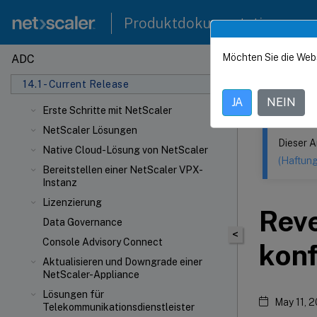
Produktdokumentation
Möchten Sie die Web
ADC
Dieser Inhalt
14.1 - Current Release
NetScaler-Versionshinweise
NetSca
JA
NEIN
Erste Schritte mit NetScaler
NetScaler Lösungen
Dieser A
Native Cloud-Lösung von NetScaler
(Haftun
Bereitstellen einer NetScaler VPX-
Instanz
Lizenzierung
Reve
Data Governance
<
Console Advisory Connect
konf
Aktualisieren und Downgrade einer
NetScaler-Appliance
Lösungen für
May 11, 
Telekommunikationsdienstleister