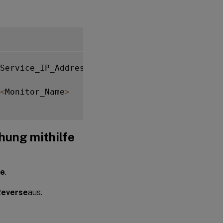
Service_IP_Address
>
-
destport 
<
primary_servi
<
Monitor_Name
>
hung mithilfe
re
.
Reverse
aus.