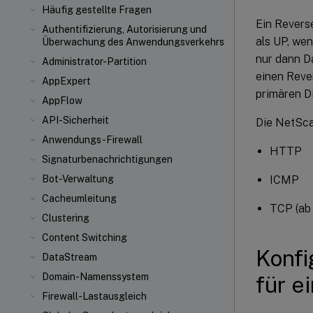
Häufig gestellte Fragen
Ein Reverse
Authentifizierung, Autorisierung und
als UP, wen
Überwachung des Anwendungsverkehrs
nur dann D
Administrator-Partition
einen Rever
AppExpert
primären Di
AppFlow
API-Sicherheit
Die NetSca
Anwendungs-Firewall
HTTP
Signaturbenachrichtigungen
ICMP
Bot-Verwaltung
Cacheumleitung
TCP (ab 
Clustering
Content Switching
Konfi
DataStream
Domain-Namenssystem
für e
Firewall-Lastausgleich