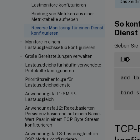
Das Zeitli
Lastmonitore konfigurieren
Bindung von Metriken aus einer
Metriktabelle aufheben
So kon
Reverse Monitoring für einen Dienst
Dienst 
konfigurieren
Monitore in einem
Geben Sie i
Lastausgleichssetup konfigurieren
Große Bereitstellungen verwalten
Lastausgleichs für häufig verwendete
Protokolle konfigurieren
add lb
Prioritätsreihenfolge für
Lastausgleichsdienste
bind s
Anwendungsfall 1: SMPP-
Lastausgleich
Anwendungsfall 2: Regelbasierten
Persistenz basierend auf einem Name-
Wert-Paar in einem TCP-Byte-Stream
konfigurieren
TCP-R
Anwendungsfall 3: Lastausgleich im
DSR-Modus konfigurieren