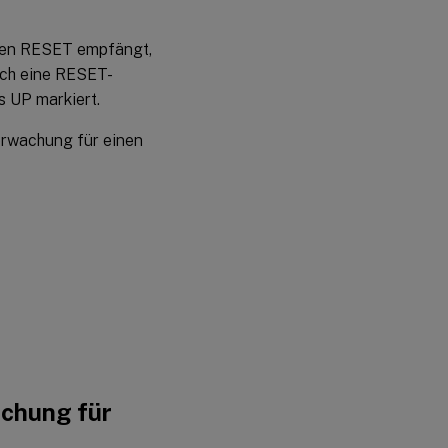
inen RESET empfängt,
och eine RESET-
s UP markiert.
erwachung für einen
achung für