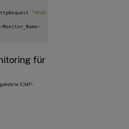
ttpRequest 
"HEAD /"
-
destIP 
<
Primary_Service
<
Monitor_Name
>
itoring für
umgekehrte ICMP-