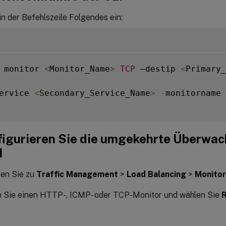
n der Befehlszeile Folgendes ein:
 monitor 
<
Monitor_Name
>
TCP
 –destip 
<
Primary_
ervice 
<
Secondary_Service_Name
>
-
monitorname 
figurieren Sie die umgekehrte Überwac
I
ren Sie zu
Traffic Management
>
Load Balancing
>
Monito
en Sie einen HTTP-, ICMP- oder TCP-Monitor und wählen Sie