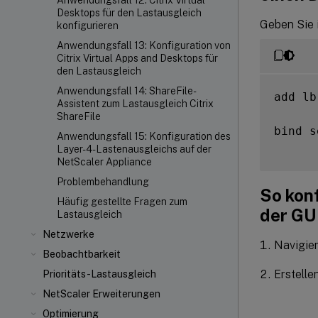
Anwendungsfall 12: Citrix Virtual
Desktops für den Lastausgleich
Geben Sie i
konfigurieren
Anwendungsfall 13: Konfiguration von
Citrix Virtual Apps and Desktops für
den Lastausgleich
Anwendungsfall 14: ShareFile-
add lb
Assistent zum Lastausgleich Citrix
ShareFile
bind s
Anwendungsfall 15: Konfiguration des
Layer-4-Lastenausgleichs auf der
NetScaler Appliance
Problembehandlung
So kon
Häufig gestellte Fragen zum
der GU
Lastausgleich
Netzwerke
Navigie
Beobachtbarkeit
Erstell
Prioritäts-Lastausgleich
NetScaler Erweiterungen
Optimierung