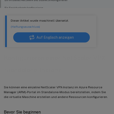
Ein virtuelles Netzwerk und Subnetze konfigurieren
Ein Speicherkonto konfigurieren
Eine Verfügbarkeitsgruppe konfigurieren
Dieser Artikel wurde maschinell übersetzt.
Eine NetScaler VPX-Instanz konfigurieren
(Haftungsausschluss)
Auf Englisch anzeigen
Konfigurieren einer NetScaler VPX
Standalone-Instanz
Sie können eine einzelne NetScaler VPX-Instanz im Azure Resource
Manager (ARM)-Portal im Standalone-Modus bereitstellen, indem Sie
die virtuelle Maschine erstellen und andere Ressourcen konfigurieren.
Bevor Sie beginnen