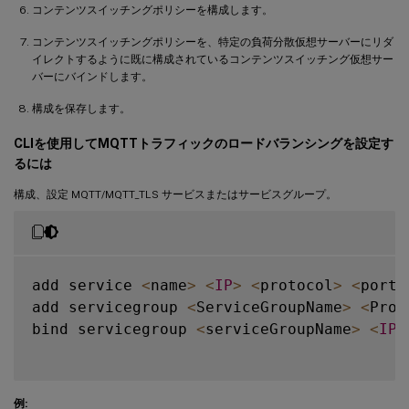
コンテンツスイッチングポリシーを構成します。
コンテンツスイッチングポリシーを、特定の負荷分散仮想サーバーにリダ
イレクトするように既に構成されているコンテンツスイッチング仮想サー
バーにバインドします。
構成を保存します。
CLIを使用してMQTTトラフィックのロードバランシングを設定す
るには
構成、設定 MQTT/MQTT_TLS サービスまたはサービスグループ。
add service 
<
name
>
<
IP
>
<
protocol
>
<
port
>
add servicegroup 
<
ServiceGroupName
>
<
Prot
bind servicegroup 
<
serviceGroupName
>
<
IP
>
例: