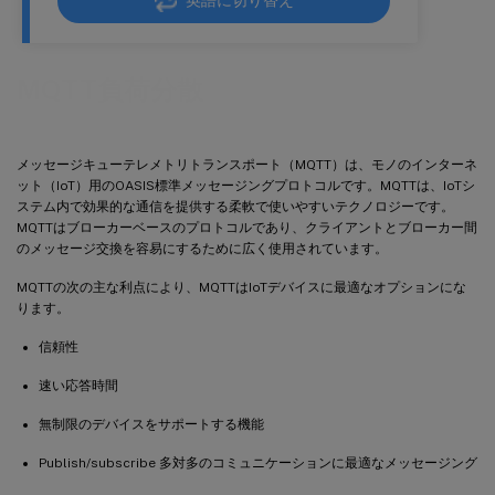
英語に切り替え
MQTT負荷分散
メッセージキューテレメトリトランスポート（MQTT）は、モノのインターネ
ット（IoT）用のOASIS標準メッセージングプロトコルです。MQTTは、IoTシ
ステム内で効果的な通信を提供する柔軟で使いやすいテクノロジーです。
MQTTはブローカーベースのプロトコルであり、クライアントとブローカー間
のメッセージ交換を容易にするために広く使用されています。
MQTTの次の主な利点により、MQTTはIoTデバイスに最適なオプションにな
ります。
信頼性
速い応答時間
無制限のデバイスをサポートする機能
Publish/subscribe 多対多のコミュニケーションに最適なメッセージング