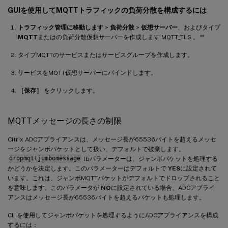
GUIを使用してMQTTトラフィックの負荷分散を構成するには
トラフィック管理に移動します
>
負荷分散
>
仮想サーバー
、およびタイプ
MQTT
またはの負荷分散仮想サーバーを作成します MQTT_TLS 。
**
タイプMQTTのサービスまたはサービスグループを作成します。
サービスをMQTT仮想サーバーにバインドします。
［保存］
をクリックします。
MQTTメッセージの長さの制限
Citrix ADCアプライアンスは、メッセージ長が65536バイトを超えるメッセ
ージをジャンボパケットとして扱い、デフォルトで破棄します。
dropmqttjumbomessage
lbパラメーターは、ジャンボパケットを処理する
かどうかを決定します。このパラメーターはデフォルトで
YES
に設定されて
います。これは、ジャンボMQTTパケットがデフォルトでドロップされること
を意味します。このパラメータが
NO
に設定されている場合、ADCアプライ
アンスはメッセージ長が65536バイトを超えるパケットも処理します。
CLIを使用してジャンボパケットを処理するようにADCアプライアンスを構成
するには：