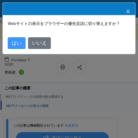
製品ドキュメン
JA
×
ト
NetScaler
NetScaler ADC 13.0
Webサイトの表示をブラウザーの優先言語に切り替えますか ?
MQTT負荷分散
このコンテンツは動的に機械
フィードバックを提供する
翻訳されています。
はい
いいえ
October 7,
2021
C
寄稿者:
この記事の概要
MQTTトラフィックの負荷分散を構成する
MQTTメッセージの長さの制限
この記事は機械翻訳されています.
免責事項