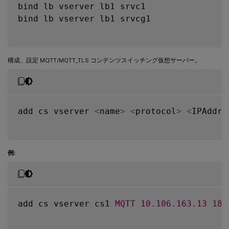
bind lb vserver lb1 srvc1

bind lb vserver lb1 srvcg1

構成、設定 MQTT/MQTT_TLS コンテンツスイッチング仮想サーバー。
add cs vserver 
<
name
>
<
protocol
>
<
IPAddre
例:
add cs vserver cs1 
MQTT
10.106
.163
.13
188