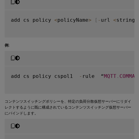
add cs policy 
<
policyName
>
[
-
url 
<
string
>
例:
add cs policy cspol1  
-
rule  “
MQTT
.
COMMAN
コンテンツスイッチングポリシーを、特定の負荷分散仮想サーバーにリダイ
レクトするように既に構成されているコンテンツスイッチング仮想サーバー
にバインドします。