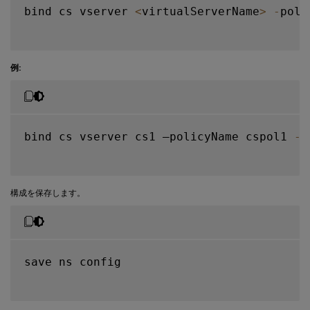
bind cs vserver 
<
virtualServerName
>
-
poli
例:
bind cs vserver cs1 –policyName cspol1 
-
p
構成を保存します。
save ns config
