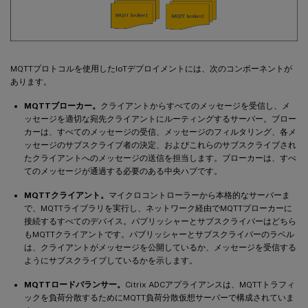
MQTTプロトコルを使用したIoTデプロイメントには、次のコンポーネントが
あります。
MQTTブローカー。
クライアントからすべてのメッセージを受信し、メ
ッセージを適切な宛先クライアントにルーティングするサーバー。ブロー
カーは、すべてのメッセージの受信、メッセージのフィルタリング、各メ
ッセージのサブスクライブ者の決定、およびこれらのサブスクライブされ
たクライアントへのメッセージの送信を担当します。ブローカーは、すべ
てのメッセージが通過する必要のある中央ハブです。
MQTTクライアント。
マイクロコントローラーから本格的なサーバーま
で、MQTTライブラリを実行し、ネットワーク経由でMQTTブローカーに
接続するすべてのデバイス。パブリッシャーとサブスクライバーはどちら
もMQTTクライアントです。パブリッシャーとサブスクライバーのラベル
は、クライアントがメッセージを公開しているか、メッセージを受信する
ようにサブスクライブしているかを示します。
MQTTロードバランサー。
Citrix ADCアプライアンスは、MQTTトラフィ
ックを負荷分散するためにMQTT負荷分散仮想サーバーで構成されていま