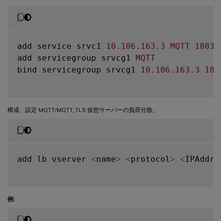
add service srvc1 
10.106
.163
.3
MQTT
1883
add servicegroup srvcg1 
MQTT
bind servicegroup srvcg1 
10.106
.163
.3
188
構成、設定 MQTT/MQTT_TLS 仮想サーバーの負荷分散。
add lb vserver 
<
name
>
<
protocol
>
<
IPAddre
例: