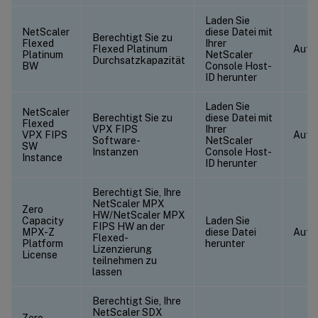
Laden Sie
NetScaler
diese Datei mit
Berechtigt Sie zu
Flexed
Ihrer
Flexed Platinum
Auf 
Platinum
NetScaler
Durchsatzkapazität
BW
Console Host-
ID herunter
Laden Sie
NetScaler
Berechtigt Sie zu
diese Datei mit
Flexed
VPX FIPS
Ihrer
VPX FIPS
Auf 
Software-
NetScaler
SW
Instanzen
Console Host-
Instance
ID herunter
Berechtigt Sie, Ihre
NetScaler MPX
Zero
HW/NetScaler MPX
Capacity
Laden Sie
FIPS HW an der
MPX-Z
diese Datei
Auf 
Flexed-
Platform
herunter
Lizenzierung
License
teilnehmen zu
lassen
Berechtigt Sie, Ihre
NetScaler SDX