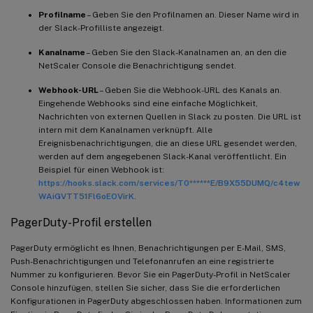
Profilname
– Geben Sie den Profilnamen an. Dieser Name wird in
der Slack-Profilliste angezeigt.
Kanalname
– Geben Sie den Slack-Kanalnamen an, an den die
NetScaler Console die Benachrichtigung sendet.
Webhook-URL
– Geben Sie die Webhook-URL des Kanals an.
Eingehende Webhooks sind eine einfache Möglichkeit,
Nachrichten von externen Quellen in Slack zu posten. Die URL ist
intern mit dem Kanalnamen verknüpft. Alle
Ereignisbenachrichtigungen, die an diese URL gesendet werden,
werden auf dem angegebenen Slack-Kanal veröffentlicht. Ein
Beispiel für einen Webhook ist:
https://hooks.slack.com/services/T0******E/B9X55DUMQ/c4tew
WAiGVTT51Fl6oEOVirK
.
PagerDuty-Profil erstellen
PagerDuty ermöglicht es Ihnen, Benachrichtigungen per E-Mail, SMS,
Push-Benachrichtigungen und Telefonanrufen an eine registrierte
Nummer zu konfigurieren. Bevor Sie ein PagerDuty-Profil in NetScaler
Console hinzufügen, stellen Sie sicher, dass Sie die erforderlichen
Konfigurationen in PagerDuty abgeschlossen haben. Informationen zum