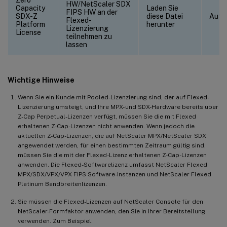
Zero
HW/NetScaler SDX
Capacity
Laden Sie
FIPS HW an der
SDX-Z
diese Datei
Auf 
Flexed-
Platform
herunter
Lizenzierung
License
teilnehmen zu
lassen
Wichtige Hinweise
Wenn Sie ein Kunde mit Pooled-Lizenzierung sind, der auf Flexed-
Lizenzierung umsteigt, und Ihre MPX- und SDX-Hardware bereits über
Z-Cap Perpetual-Lizenzen verfügt, müssen Sie die mit Flexed
erhaltenen Z-Cap-Lizenzen nicht anwenden. Wenn jedoch die
aktuellen Z-Cap-Lizenzen, die auf NetScaler MPX/NetScaler SDX
angewendet werden, für einen bestimmten Zeitraum gültig sind,
müssen Sie die mit der Flexed-Lizenz erhaltenen Z-Cap-Lizenzen
anwenden. Die Flexed-Softwarelizenz umfasst NetScaler Flexed
MPX/SDX/VPX/VPX FIPS Software-Instanzen und NetScaler Flexed
Platinum Bandbreitenlizenzen.
Sie müssen die Flexed-Lizenzen auf NetScaler Console für den
NetScaler-Formfaktor anwenden, den Sie in Ihrer Bereitstellung
verwenden. Zum Beispiel: