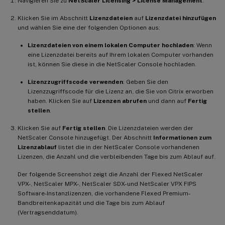
Navigieren Sie zu
NetScaler Licensing > License Management
.
Klicken Sie im Abschnitt
Lizenzdateien
auf
Lizenzdatei hinzufügen
und wählen Sie eine der folgenden Optionen aus:
Lizenzdateien von einem lokalen Computer hochladen
: Wenn
eine Lizenzdatei bereits auf Ihrem lokalen Computer vorhanden
ist, können Sie diese in die NetScaler Console hochladen.
Lizenzzugriffscode verwenden
: Geben Sie den
Lizenzzugriffscode für die Lizenz an, die Sie von Citrix erworben
haben. Klicken Sie auf
Lizenzen abrufen
und dann auf
Fertig
stellen
.
Klicken Sie auf
Fertig stellen
. Die Lizenzdateien werden der
NetScaler Console hinzugefügt. Der Abschnitt
Informationen zum
Lizenzablauf
listet die in der NetScaler Console vorhandenen
Lizenzen, die Anzahl und die verbleibenden Tage bis zum Ablauf auf.
Der folgende Screenshot zeigt die Anzahl der Flexed NetScaler
VPX-, NetScaler MPX-, NetScaler SDX- und NetScaler VPX FIPS
Software-Instanzlizenzen, die vorhandene Flexed Premium-
Bandbreitenkapazität und die Tage bis zum Ablauf
(Vertragsenddatum).