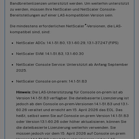
Bandbreitenlizenzen unterstützt werden. Um weiterhin unterstützt
zu werden, müssen Ihre NetScaler- und NetScaler Console-
Bereitstellungen auf einer LAS-kompatiblen Version sein.
®
Die mindestens erforderlichen NetScaler
-Versionen, die LAS-
kompatibel sind, sind:
NetScaler ADCs: 14.1-51.80, 13.1-60.29, 13.1-37.247 (FIPS)
NetScaler SVM: 14.1-51.83, 13.1-60.30
NetScaler Console Service: Unterstützt ab Anfang September
2025.
NetScaler Console on-prem: 14.1-51.83
Hinweis:
Die LAS-Unterstützung für Console on-prem ist ab
Version 14.1-51.83 verfügbar. Die dateibasierte Lizenzierung ist
jedoch ab den Console on-prem-Versionen 14.1-51.83 und 13.1-
60.26 veraltet und erreicht am 15. April 2026 das EOL. Das
heißt, selbst wenn Sie auf Console on-prem Version 14.1-51.83
oder Version 13.1-60.26 oder höher aktualisieren, können Sie
die dateibasierte Lizenzierung weiterhin verwenden. Sie
müssen jedoch vor dem 15. April 2026 auf Console on-prem