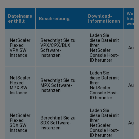
Wo di
Dateiname
Download-
Beschreibung
hoch
enthält
Informationen
werde
Laden Sie
NetScaler
Berechtigt Sie zu
diese Datei mit
Flexed
VPX/CPX/BLX
Ihrer
Auf 
VPX SW
Software-
NetScaler
Instance
Instanzen
Console Host-
ID herunter
Laden Sie
NetScaler
diese Datei mit
Berechtigt Sie zu
Flexed
Ihrer
MPX Software-
Auf 
MPX SW
NetScaler
Instanzen
Instance
Console Host-
ID herunter
Laden Sie
NetScaler
diese Datei mit
Berechtigt Sie zu
Flexed
Ihrer
SDX Software-
Auf 
SDX SW
NetScaler
Instanzen
Instance
Console Host-
ID herunter