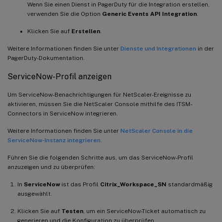
Wenn Sie einen Dienst in PagerDuty für die Integration erstellen,
verwenden Sie die Option
Generic Events API Integration
.
Klicken Sie auf
Erstellen
.
Weitere Informationen finden Sie unter
Dienste und Integrationen
in der
PagerDuty-Dokumentation.
ServiceNow-Profil anzeigen
Um ServiceNow-Benachrichtigungen für NetScaler-Ereignisse zu
aktivieren, müssen Sie die NetScaler Console mithilfe des ITSM-
Connectors in ServiceNow integrieren.
Weitere Informationen finden Sie unter
NetScaler Console in die
ServiceNow-Instanz integrieren
.
Führen Sie die folgenden Schritte aus, um das ServiceNow-Profil
anzuzeigen und zu überprüfen:
In
ServiceNow
ist das Profil
Citrix_Workspace_SN
standardmäßig
ausgewählt.
Klicken Sie auf
Testen
, um ein ServiceNow-Ticket automatisch zu
generieren und die Konfiguration zu überprüfen.