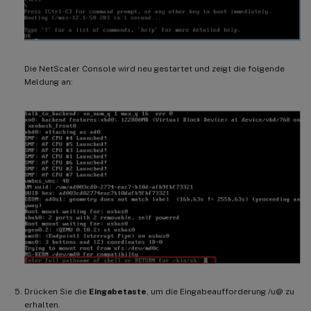
Die NetScaler Console wird neu gestartet und zeigt die folgende
Meldung an:
Drücken Sie die
Eingabetaste
, um die Eingabeaufforderung /u@ zu
erhalten.