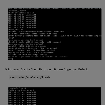
Mounten Sie die Flash-Partition mit dem folgenden Befehl:
mount /dev/ada0s1a /flash