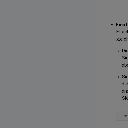
Einst
Erste
gleic
Die
Si
ab
Si
di
an
Si