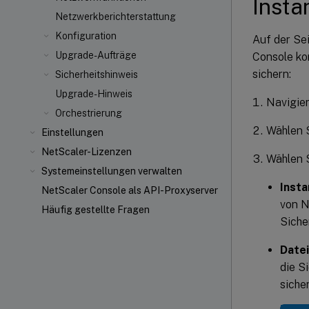
Insta
Netzwerkberichterstattung
Konfiguration
Auf der Se
Upgrade-Aufträge
Console ko
sichern:
Sicherheitshinweis
Upgrade-Hinweis
Navigier
Orchestrierung
Wählen 
Einstellungen
NetScaler-Lizenzen
Wählen 
Systemeinstellungen verwalten
Insta
NetScaler Console als API-Proxyserver
von N
Häufig gestellte Fragen
Siche
Date
die S
siche