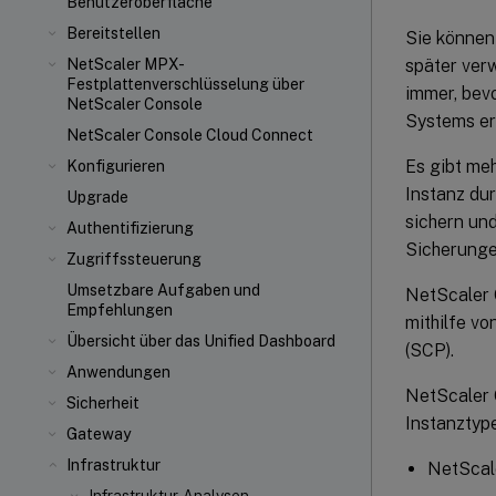
Benutzeroberfläche
Bereitstellen
Sie können
später ver
NetScaler MPX
-
Festplattenverschlüsselung über
immer, bevo
NetScaler Console
Systems erm
NetScaler Console Cloud Connect
Es gibt me
Konfigurieren
Instanz du
Upgrade
sichern un
Authentifizierung
Sicherunge
Zugriffssteuerung
Umsetzbare Aufgaben und
NetScaler 
Empfehlungen
mithilfe v
Übersicht über das Unified Dashboard
(SCP).
Anwendungen
NetScaler C
Sicherheit
Instanztype
Gateway
Infrastruktur
NetScal