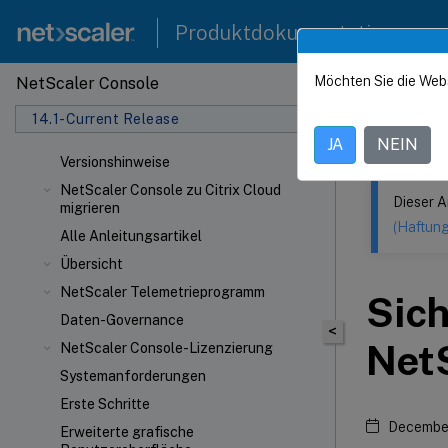
Produktdokumentation
Möchten Sie die Web
NetScaler Console
Dieser Inhalt
14.1-Current Release
NetSca
JA
NEIN
Versionshinweise
NetScaler Console zu Citrix Cloud
Dieser A
migrieren
(Haftun
Alle Anleitungsartikel
Übersicht
NetScaler Telemetrieprogramm
Sich
Daten-Governance
<
Net
NetScaler Console-Lizenzierung
Systemanforderungen
Erste Schritte
December
Erweiterte grafische