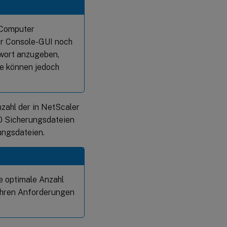
n Computer
er Console-GUI noch
nwort anzugeben,
ie können jedoch
nzahl der in NetScaler
50 Sicherungsdateien
ungsdateien.
e optimale Anzahl
Ihren Anforderungen