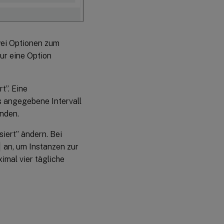
zwei Optionen zum
ur eine Option
t”. Eine
s angegebene Intervall
unden.
iert” ändern. Bei
n
an, um Instanzen zur
imal vier tägliche