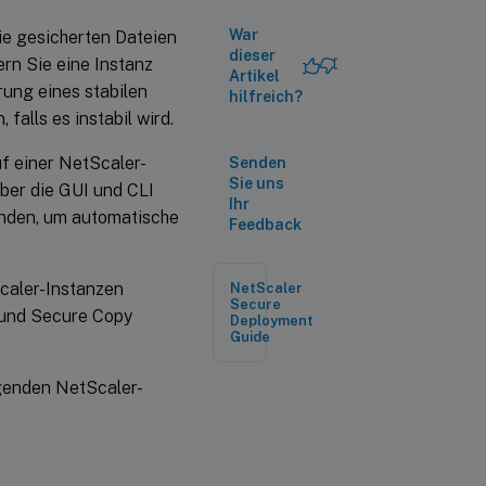
War
ie gesicherten Dateien
dieser
rn Sie eine Instanz
Artikel
rung eines stabilen
hilfreich?
falls es instabil wird.
f einer NetScaler-
Senden
Sie uns
ber die GUI und CLI
Ihr
enden, um automatische
Feedback
Scaler-Instanzen
NetScaler
Secure
 und Secure Copy
Deployment
Guide
lgenden NetScaler-