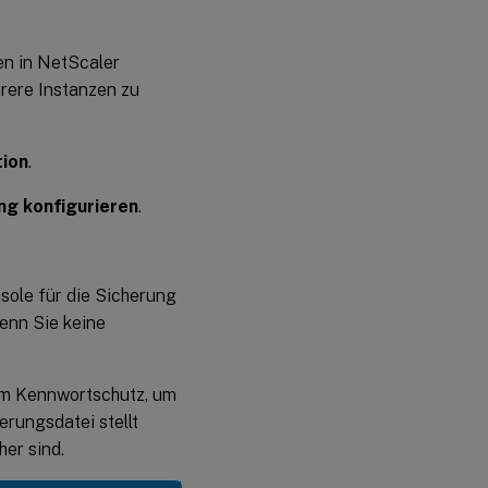
en in NetScaler
rere Instanzen zu
tion
.
ng konfigurieren
.
sole für die Sicherung
wenn Sie keine
zum Kennwortschutz, um
erungsdatei stellt
her sind.