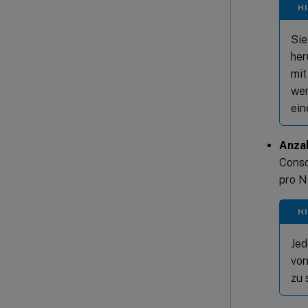
H
Sie
her
mit
wen
ein
Anzah
Conso
pro N
H
Jed
von
zu 