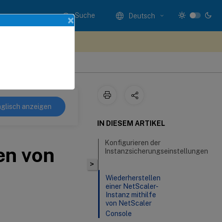
Suche
Deutsch
×
n Sie hier Feedback
glisch anzeigen
IN DIESEM ARTIKEL
Konfigurieren der
en von
Instanzsicherungseinstellungen
>
Wiederherstellen
einer NetScaler-
Instanz mithilfe
von NetScaler
Console