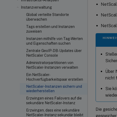
Infrastruktur-Analysen
NetScal
Instanzverwaltung
NetSca
Global verteilte Standorte
überwachen
NetScal
Tags erstellen und Instanzen
zuweisen
HINWEI
Instanzen mithilfe von Tag-Werten
und Eigenschaften suchen
Zentrale GeoIP-DB-Updates über
Stelle
NetScaler Console
Siche
Administratorpartitionen von
NetScaler-Instanzen verwalten
Über 
Ein NetScaler-
nicht 
Hochverfügbarkeitspaar erstellen
NetScaler-Instanzen sichern und
Sie k
wiederherstellen
wieder
Erzwingen eines Failovers auf die
sekundäre NetScaler-Instanz
Die gesich
Erzwingen, dass eine sekundäre
NetScaler-Instanz sekundär bleibt
gespeicher