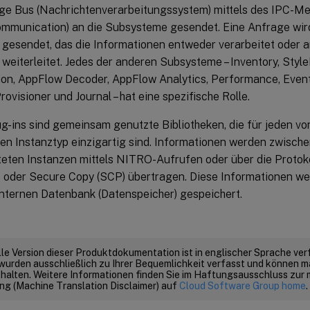
e Bus (Nachrichtenverarbeitungssystem) mittels des IPC-Me
mmunication) an die Subsysteme gesendet. Eine Anfrage wird
gesendet, das die Informationen entweder verarbeitet oder 
eiterleitet. Jedes der anderen Subsysteme – Inventory, Style
ion, AppFlow Decoder, AppFlow Analytics, Performance, Events
ovisioner und Journal – hat eine spezifische Rolle.
ug-ins sind gemeinsam genutzte Bibliotheken, die für jeden v
ten Instanztyp einzigartig sind. Informationen werden zwisch
teten Instanzen mittels NITRO-Aufrufen oder über die Proto
) oder Secure Copy (SCP) übertragen. Diese Informationen we
internen Datenbank (Datenspeicher) gespeichert.
elle Version dieser Produktdokumentation ist in englischer Sprache ver
wurden ausschließlich zu Ihrer Bequemlichkeit verfasst und können m
thalten. Weitere Informationen finden Sie im Haftungsausschluss zur
g (Machine Translation Disclaimer) auf
Cloud Software Group home
.