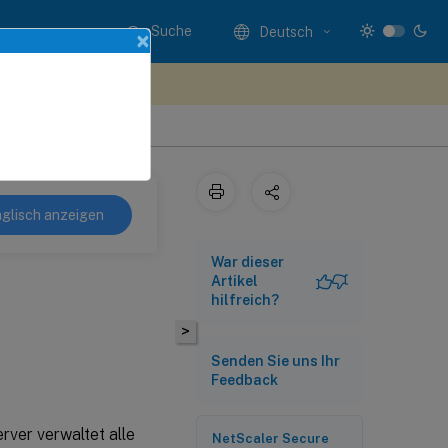
Suche
Deutsch
×
n Sie hier Feedback
glisch anzeigen
War dieser
Artikel
hilfreich?
>
Senden Sie uns Ihr
Feedback
rver verwaltet alle
NetScaler Secure