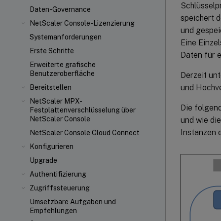
Schlüsselp
Daten-Governance
speichert d
NetScaler Console-Lizenzierung
und gespeic
Systemanforderungen
Eine Einze
Erste Schritte
Daten für 
Erweiterte grafische
Benutzeroberfläche
Derzeit un
und Hochve
Bereitstellen
NetScaler MPX
-
Die folgen
Festplattenverschlüsselung über
NetScaler Console
und wie di
Instanzen e
NetScaler Console Cloud Connect
Konfigurieren
Upgrade
Authentifizierung
Zugriffssteuerung
Umsetzbare Aufgaben und
Empfehlungen