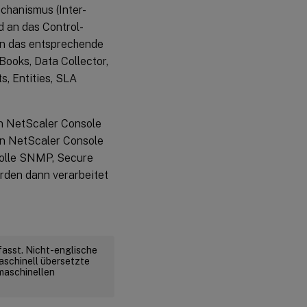
chanismus (Inter-
 an das Control-
an das entsprechende
Books, Data Collector,
, Entities, SLA
on NetScaler Console
en NetScaler Console
kolle SNMP, Secure
rden dann verarbeitet
fasst. Nicht-englische
aschinell übersetzte
 maschinellen