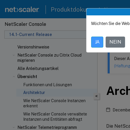
Produktdokumentation
Möchten Sie die Web
NetScaler Console
Dieser Inhalt
14.1-Current Release
NetSca
JA
NEIN
Versionshinweise
NetScaler Console zu Citrix Cloud
Dieser A
migrieren
(Haftun
Alle Anleitungsartikel
Übersicht
Funktionen und Lösungen
Arch
Architektur
<
Wie NetScaler
Console Instanzen
erkennt
December
Wie NetScaler Console verwaltete
Instanzen und Entitäten abfragt
Die NetScal
NetScaler Telemetrieprogramm