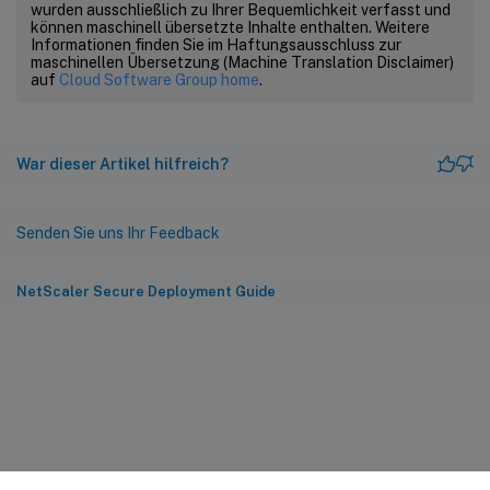
wurden ausschließlich zu Ihrer Bequemlichkeit verfasst und
können maschinell übersetzte Inhalte enthalten. Weitere
Informationen finden Sie im Haftungsausschluss zur
maschinellen Übersetzung (Machine Translation Disclaimer)
auf
Cloud Software Group home
.
War dieser Artikel hilfreich?
Senden Sie uns Ihr Feedback
NetScaler Secure Deployment Guide