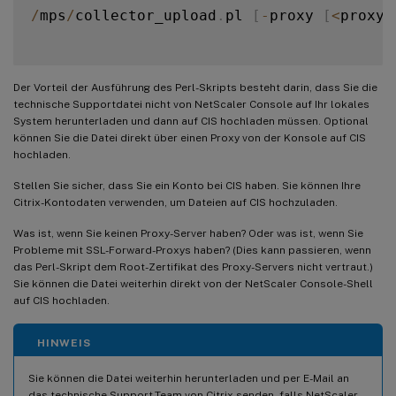
/
mps
/
collector_upload
.
pl 
[
-
proxy 
[
<
proxy_
Der Vorteil der Ausführung des Perl-Skripts besteht darin, dass Sie die
technische Supportdatei nicht von NetScaler Console auf Ihr lokales
System herunterladen und dann auf CIS hochladen müssen. Optional
können Sie die Datei direkt über einen Proxy von der Konsole auf CIS
hochladen.
Stellen Sie sicher, dass Sie ein Konto bei CIS haben. Sie können Ihre
Citrix-Kontodaten verwenden, um Dateien auf CIS hochzuladen.
Was ist, wenn Sie keinen Proxy-Server haben? Oder was ist, wenn Sie
Probleme mit SSL-Forward-Proxys haben? (Dies kann passieren, wenn
das Perl-Skript dem Root-Zertifikat des Proxy-Servers nicht vertraut.)
Sie können die Datei weiterhin direkt von der NetScaler Console-Shell
auf CIS hochladen.
HINWEIS
Sie können die Datei weiterhin herunterladen und per E-Mail an
das technische Support-Team von Citrix senden, falls NetScaler