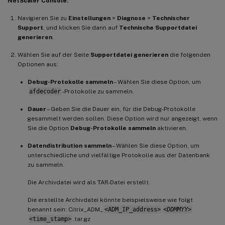
NetScaler Console:
Navigieren Sie zu
Einstellungen
>
Diagnose
>
Technischer
Support
, und klicken Sie dann auf
Technische Supportdatei
generieren
.
Wählen Sie auf der Seite
Supportdatei generieren
die folgenden
Optionen aus:
Debug-Protokolle sammeln
– Wählen Sie diese Option, um
afdecoder
-Protokolle zu sammeln.
Dauer
– Geben Sie die Dauer ein, für die Debug-Protokolle
gesammelt werden sollen. Diese Option wird nur angezeigt, wenn
Sie die Option
Debug-Protokolle sammeln
aktivieren.
Datendistribution sammeln
– Wählen Sie diese Option, um
unterschiedliche und vielfältige Protokolle aus der Datenbank
zu sammeln.
Die Archivdatei wird als TAR-Datei erstellt.
Die erstellte Archivdatei könnte beispielsweise wie folgt
benannt sein: Citrix_ADM_
<ADM_IP_address>
<DDMMYY>
<time_stamp>
.tar.gz