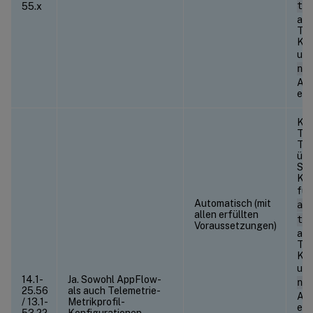
55.x
te
auf
Tel
Kon
und
ns
App
ent
Kon
Tei
Tel
übe
Stu
Kon
füh
Automatisch (mit
an
allen erfüllten
te
Voraussetzungen)
auf
Tel
Kon
und
14.1-
Ja. Sowohl AppFlow-
ns
25.56
als auch Telemetrie-
App
/ 13.1-
Metrikprofil-
ent
53.22
Konfigurationen