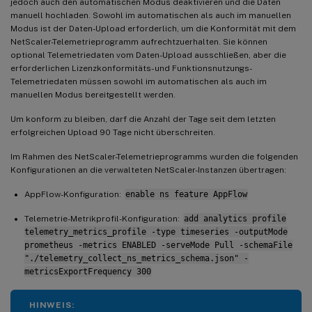
jedoch auch den automatischen Modus deaktivieren und die Daten
manuell hochladen. Sowohl im automatischen als auch im manuellen
Modus ist der Daten-Upload erforderlich, um die Konformität mit dem
NetScaler-Telemetrieprogramm aufrechtzuerhalten. Sie können
optional Telemetriedaten vom Daten-Upload ausschließen, aber die
erforderlichen Lizenzkonformitäts- und Funktionsnutzungs-
Telemetriedaten müssen sowohl im automatischen als auch im
manuellen Modus bereitgestellt werden.
Um konform zu bleiben, darf die Anzahl der Tage seit dem letzten
erfolgreichen Upload 90 Tage nicht überschreiten.
Im Rahmen des NetScaler-Telemetrieprogramms wurden die folgenden
Konfigurationen an die verwalteten NetScaler-Instanzen übertragen:
AppFlow-Konfiguration:
enable ns feature AppFlow
Telemetrie-Metrikprofil-Konfiguration:
add analytics profile
telemetry_metrics_profile -type timeseries -outputMode
prometheus -metrics ENABLED -serveMode Pull -schemaFile
"./telemetry_collect_ns_metrics_schema.json" -
metricsExportFrequency 300
HINWEIS: