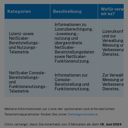
Wofür verwe
Kategorien
Beschreibung
wir es?
Informationen zu
Lizenzberechtigung,
Lizenzkonfor
Lizenz- sowie
-zuweisung, -
und zur
NetScaler-
nutzung und
Verwaltung,
Bereitstellungs-
übergeordnete
Messung und
und Nutzungs-
NetScaler-
Verbesserung
Telemetrie
Bereitstellungsdaten
Dienstes.
sowie NetScaler-
Funktionsnutzung.
NetScaler Console-
Informationen zur
Zur Verwaltun
Bereitstellungs-
Console-
Messung und
und
Bereitstellung und
Verbesserung
Funktionsnutzungs-
Funktionsnutzung.
Dienstes.
Telemetrie
Weitere Informationen zur Liste der optionalen und erforderlichen
Telemetrieparameter finden Sie unter
Datengovernance
.
Citrix verlangt, dass Sie innerhalb von 3 Monaten ab dem
18. Juni 2024