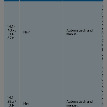
Kon
an 
übe
Tel
Kon
Net
14.1-
fal
43.x /
Automatisch und
Nein
Sie
13.1-
manuell
Net
57.x
Con
kön
fe
um 
zu 
Kon
als
Tel
übe
Kon
Net
vor
ent
14.1-
den
29.x /
Automatisch und
Nein
pr
13.1-
manuell