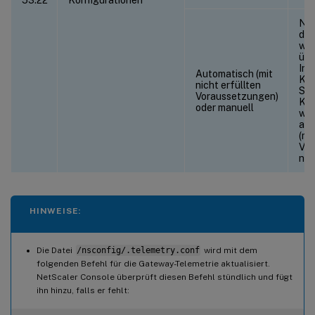
Net
die
wei
übe
Ins
Automatisch (mit
Kon
nicht erfüllten
Sie
Voraussetzungen)
Kon
oder manuell
wer
aut
(mi
Vor
neu
HINWEISE:
Die Datei
/nsconfig/.telemetry.conf
wird mit dem
folgenden Befehl für die Gateway-Telemetrie aktualisiert.
NetScaler Console überprüft diesen Befehl stündlich und fügt
ihn hinzu, falls er fehlt: