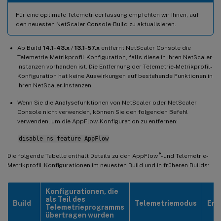
Für eine optimale Telemetrieerfassung empfehlen wir Ihnen, auf
den neuesten NetScaler Console-Build zu aktualisieren.
Ab Build
14.1-43.x
/
13.1-57.x
entfernt NetScaler Console die
Telemetrie-Metrikprofil-Konfiguration, falls diese in Ihren NetScaler-
Instanzen vorhanden ist. Die Entfernung der Telemetrie-Metrikprofil-
Konfiguration hat keine Auswirkungen auf bestehende Funktionen in
Ihren NetScaler-Instanzen.
Wenn Sie die Analysefunktionen von NetScaler oder NetScaler
Console nicht verwenden, können Sie den folgenden Befehl
verwenden, um die AppFlow-Konfiguration zu entfernen:
disable ns feature AppFlow
®
Die folgende Tabelle enthält Details zu den AppFlow
- und Telemetrie-
Metrikprofil-Konfigurationen im neuesten Build und in früheren Builds:
Konfigurationen, die
als Teil des
Build
Telemetriemodus
Erf
Telemetrieprogramms
übertragen wurden