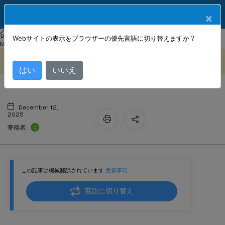
製品ドキュメン
JA
×
ト
NetScaler
Console on-prem
NetScaler Application Delivery
Webサイトの表示をブラウザーの優先言語に切り替えますか ?
暗号グループの設定
Management 14.1
このコンテンツは動的に機械
フィードバックを提供する
翻訳されています。
はい
いいえ
December 12,
2025
C
寄稿者:
この記事は機械翻訳されています.
免責事項
英語に切り替え