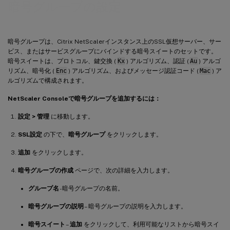
暗号グループの設定
暗号グループは、Citrix NetScalerインスタンス上のSSL仮想サーバー、サー
ビス、またはサービスグループにバインドする暗号スイートのセットです。
暗号スイートは、プロトコル、鍵交換 (
Kx
) アルゴリズム、認証 (
Au
) アルゴ
リズム、暗号化 (
Enc
) アルゴリズム、およびメッセージ認証コード (
Mac
) ア
ルゴリズムで構成されます。
NetScaler Consoleで暗号グループを追加するには：
設定 > 管理
に移動します。
SSL設定
の下で、
暗号グループ
をクリックします。
追加
をクリックします。
暗号グループの作成
ページで、次の詳細を入力します。
グループ名
- 暗号グループの名前。
暗号グループの説明
– 暗号グループの説明を入力します。
暗号スイート
–
追加
をクリックして、利用可能なリストから暗号スイ