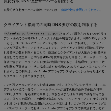
負荷分散 DNS 仮想サーバーを削除する
負荷分散仮想サーバーの削除については、
負荷分散を参照してください
。
クライアント接続での同時 DNS 要求の数を制限する
<clientip:port>-<vserver ip:port>
タプルで識別される 1 つのクライ
アント接続での同時 DNS リクエストの数を制限できます。同時DNSリクエス
トとは、NetScalerアプライアンスがネームサーバーに転送し、アプライア
ンスが応答を待っているリクエストです。クライアント接続で同時に実行さ
れる要求の数を制限することで、敵対的なクライアントが大量の DNS 要求を
送信して分散型サービス拒否 (DDoS) 攻撃を試みた場合に、ネームサーバーを
保護できます。クライアント接続の制限に達すると、未処理のリクエスト数
が制限を下回るまで、その接続に対する後続の DNS リクエストはドロップさ
れます。この制限は、NetScalerアプライアンスがキャッシュから処理する
リクエストには適用されません。
このパラメータのデフォルト値は 255 です。ほとんどのシナリオでは、この
デフォルト値で十分です。ネームサーバーが通常の動作条件で多数の同時
DNSリクエストを処理する場合は、大きな値またはゼロ (0) の値を指定でき
ます。値が 0 の場合、この機能は無効になり、1 つのクライアント接続で許可
される DNS 要求の数に制限がないことを示します。このパラメーターはグロ
ーバルパラメーターであり、NetScalerアプライアンスで構成されているす