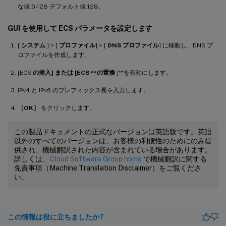
な値:0-128 デフォルト値:128。
GUI を使用して ECS パラメータを設定します
[
システム
] > [
プロファイル
] > [
DNS プロファイル
] に移動し、DNS プ
ロファイルを作成します。
[ECS
の挿入] または [ECS **の置換
]**を有効にします。
IPv4 と IPv6 のプレフィックス長を入力します。
［OK］
をクリックします。
この製品ドキュメントの正式なバージョンは英語版です。英語
以外のすべてのバージョンは、お客様の利便性のためにのみ提
供され、機械翻訳された内容が含まれている場合があります。
詳しくは、
Cloud Software Group home
で機械翻訳に関する
免責事項（Machine Translation Disclaimer）をご覧くださ
い。
この情報は役に立ちましたか?