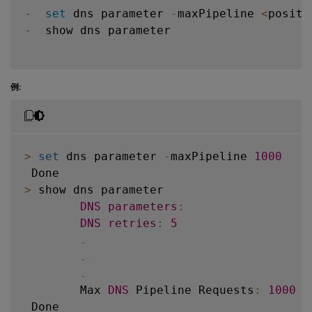
-
set
 dns parameter 
-
maxPipeline 
<
positi
-
  show dns parameter

例:
>
set
 dns parameter 
-
maxPipeline 
1000
>
 show dns parameter

DNS
parameters
:
DNS
retries
:
5
.
.
.
        Max 
DNS
 Pipeline Requests
:
1000
 Done
