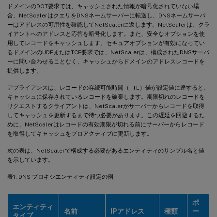
ドメインのDOT要求では、キャッシュされた情報が暗号化されていない場
合、NetScalerはクエリをDNSネームサーバーに転送し、DNSネームサーバ
ーはアドレスの可用性を確認してNetScalerに返します。NetScalerは、クラ
イアントへのアドレスと応答を暗号化します。また、安全なオプションを使
用してレコードをキャッシュします。セキュアオプションが有効になってい
るドメインのUDPまたはTCP要求では、NetScalerは、構成されたDNSサーバ
ーに問い合わせることなく、キャッシュからドメインのアドレスレコードを
提供します。
アプライアンスは、レコードの存続可能時間（TTL）値が設定値に達すると、
キャッシュに保存されているレコードを破棄します。期限切れのレコードを
リクエストするクライアントは、NetScalerがサーバーからレコードを取得
してキャッシュを更新するまで待つ必要があります。この遅延を回避するた
めに、NetScalerはレコードの有効期限が切れる前にサーバーからレコード
を取得してキャッシュをプロアクティブに更新します。
次の表は、NetScalerで構成する必要があるエンティティのサンプル名と値
を示しています。
表1. DNS プロキシエンティティ設定の例
ポ
エンティティ
名前
IPアドレス
種類
ー
タイプ