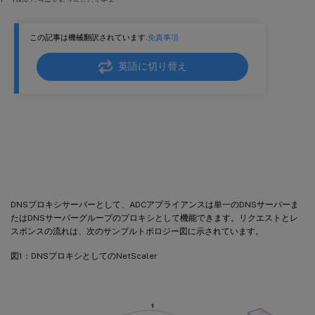
DNS レコードをフラッシュする
DNS リソースレコードの追加
この記事は機械翻訳されています.
免責事項
負荷分散 DNS 仮想サーバーを削除する
クライアント接続での同時 DNS 要求の数を制限する
英語に切り替え
DNS ECS 挿入サポート
NetScalerアプライアンスをDNSプ
ロキシサーバーとして構成する
DNSプロキシサーバーとして、ADCアプライアンスは単一のDNSサーバーま
たはDNSサーバーグループのプロキシとして機能できます。リクエストとレ
スポンスの流れは、次のサンプルトポロジー図に示されています。
図1：DNSプロキシとしてのNetScaler