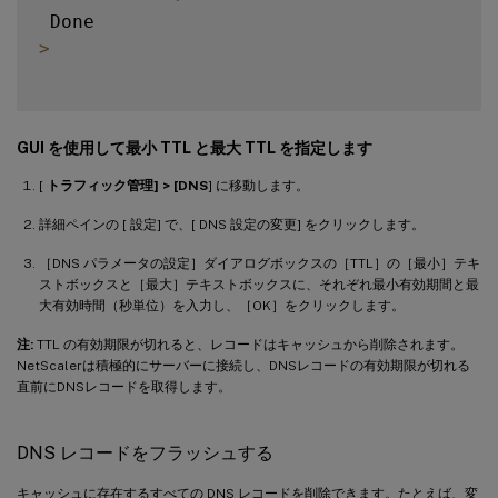
>
GUI を使用して最小 TTL と最大 TTL を指定します
[
トラフィック管理] > [DNS
] に移動します。
詳細ペインの [ 設定] で、[ DNS 設定の変更] をクリックします。
［DNS パラメータの設定］ダイアログボックスの［TTL］の［最小］テキ
ストボックスと［最大］テキストボックスに、それぞれ最小有効期間と最
大有効時間（秒単位）を入力し、［OK］をクリックします。
注:
TTL の有効期限が切れると、レコードはキャッシュから削除されます。
NetScalerは積極的にサーバーに接続し、DNSレコードの有効期限が切れる
直前にDNSレコードを取得します。
DNS レコードをフラッシュする
キャッシュに存在するすべての DNS レコードを削除できます。たとえば、変