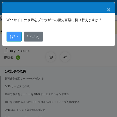
製品ドキュメン
JA
×
ト
NetScaler
NetScaler 14.1
Webサイトの表示をブラウザーの優先言語に切り替えますか ?
NetScalerアプライアンスをDNSプロ
このコンテンツは動的に機械
フィードバックを提供する
翻訳されています。
キシサーバーとして構成する
はい
いいえ
July 15, 2024
C
寄稿者:
この記事の概要
負荷分散仮想サーバーを作成する
DNS サービスの作成
負荷分散仮想サーバーを DNS サービスにバインドする
TCP を使用するように DNS プロキシのセットアップを構成する
DNS エントリの有効期間値の設定