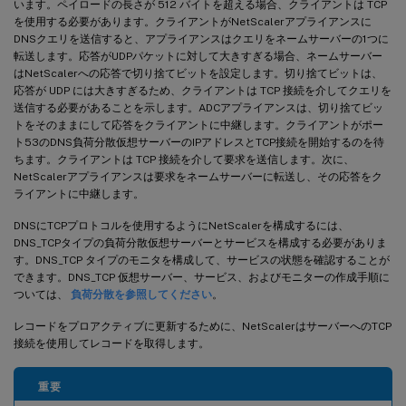
います。ペイロードの長さが 512 バイトを超える場合、クライアントは TCP
を使用する必要があります。クライアントがNetScalerアプライアンスに
DNSクエリを送信すると、アプライアンスはクエリをネームサーバーの1つに
転送します。応答がUDPパケットに対して大きすぎる場合、ネームサーバー
はNetScalerへの応答で切り捨てビットを設定します。切り捨てビットは、
応答が UDP には大きすぎるため、クライアントは TCP 接続を介してクエリを
送信する必要があることを示します。ADCアプライアンスは、切り捨てビッ
トをそのままにして応答をクライアントに中継します。クライアントがポー
ト53のDNS負荷分散仮想サーバーのIPアドレスとTCP接続を開始するのを待
ちます。クライアントは TCP 接続を介して要求を送信します。次に、
NetScalerアプライアンスは要求をネームサーバーに転送し、その応答をク
ライアントに中継します。
DNSにTCPプロトコルを使用するようにNetScalerを構成するには、
DNS_TCPタイプの負荷分散仮想サーバーとサービスを構成する必要がありま
す。DNS_TCP タイプのモニタを構成して、サービスの状態を確認することが
できます。DNS_TCP 仮想サーバー、サービス、およびモニターの作成手順に
ついては、
負荷分散を参照してください
。
レコードをプロアクティブに更新するために、NetScalerはサーバーへのTCP
接続を使用してレコードを取得します。
重要