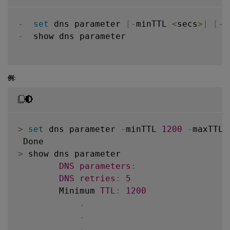
-
set
 dns parameter 
[
-
minTTL 
<
secs
>
]
[
-
m
-
  show dns parameter

例:
>
set
 dns parameter 
-
minTTL 
1200
-
maxTTL 
>
 show dns parameter

DNS
parameters
:
DNS
retries
:
5
        Minimum 
TTL
:
1200
               M
.
.
.