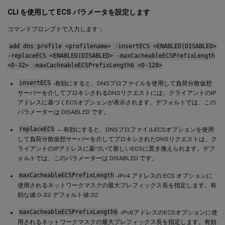
CLI を使用して ECS パラメータを設定します
コマンドプロンプトで入力します：
add dns profile <profilename> -insertECS <ENABLED|DISABLED>
-replaceECS <ENABLED|DISABLED> -maxCacheableECSPrefixLength
<0-32> -maxCacheableECSPrefixLength6 <0-128>
insertECS
-有効にすると、DNSプロファイルを使用して負荷分散仮想
サーバーを介してプロキシされるDNSリクエストには、クライアントのIP
アドレスに基づくECSオプションが表示されます。デフォルトでは、この
パラメーターは DISABLED です。
replaceECS
— 有効にすると、DNSプロファイルECSオプションを使用
して負荷分散仮想サーバーを介してプロキシされたDNSリクエストは、ク
ライアントのIPアドレスに基づいて新しいECSに置き換えられます。デフ
ォルトでは、このパラメーターは DISABLED です。
maxCacheableECSPrefixLength
-IPv4 アドレスの ECS オプションに
使用されるネットワークマスクの最大プレフィックス長を指定します。有
効な値:0-32 デフォルト値:32
maxCacheableECSPrefixLength6
-IPv6アドレスのECSオプションに使
用されるネットワークマスクの最大プレフィックス長を指定します。有効