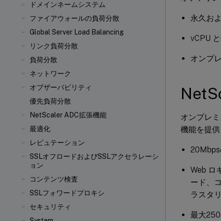
ドメインネームシステム
永久およ
ファイアウォールの負荷分散
Global Server Load Balancing
vCPU 
リンク負荷分散
オンプ
負荷分散
ネットワーク
オブザーバビリティ
NetS
優先負荷分散
NetScaler ADC拡張機能
オンプレミ
機能を提供
最適化
レピュテーション
20Mbp
SSLオフロードおよびSSLアクセラレーシ
ョン
Web 
コンテンツ検査
ード、コ
SSLフォワードプロキシ
ラスタリン
セキュリティ
最大25
System