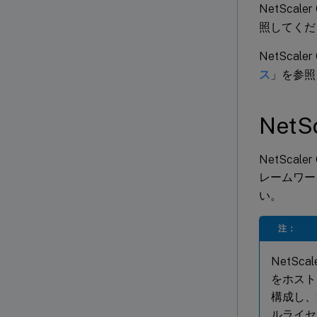
NetSca
照してくだ
NetSca
ス
」を参照
Net
NetSca
レームワー
い。
注：
NetS
をホスト
構成し、
ルライセ