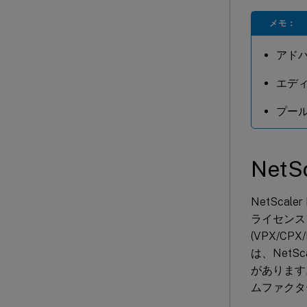
メモ：
アド
エデ
プー
Net
NetSca
ライセンス
(VPX/C
は、NetS
があります
ムファクタ