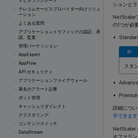
ドとダウングレード
ションとラ
テレコムサービスプロバイダー向けソリュ
ーション
NetSca
よくある質問
の1つが必
アプリケーショントラフィックの認証、承
Standard
認、監査
管理パーティション
注:
AppExpert
AppFlow
スタン
API セキュリティ
アプリケーションファイアウォール
Advance
署名のアラート記事
Premium
ボット管理
キャッシュリダイレクト
詳細につい
クラスタリング
手できます
コンテンツスイッチ
NetSc
DataStream
オファリン