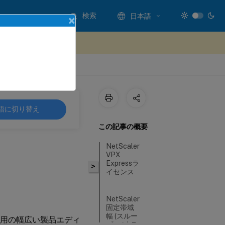
検索
日本語
×
ードバックを提供する
語に切り替え
この記事の概要
NetScaler
VPX
Expressラ
>
イセンス
NetScaler
固定帯域
幅 (スルー
ンス用の幅広い製品エディ
プット) ラ