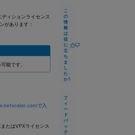
イセンス
こ
ミリエディションライセンス
の
NetScaler
情
ョンがあります：
フレック
報
スライセ
は
ンス
役
に
NetScaler
立
プールラ
ち
イセンス
ま
み可能です。
し
た
NetScaler
か?
自己管理
プールラ
イセンス
フ
ィ
etscaler.comで入
関
ー
連
ド
情
バ
報
XまたはVPXライセンス
ッ
ク