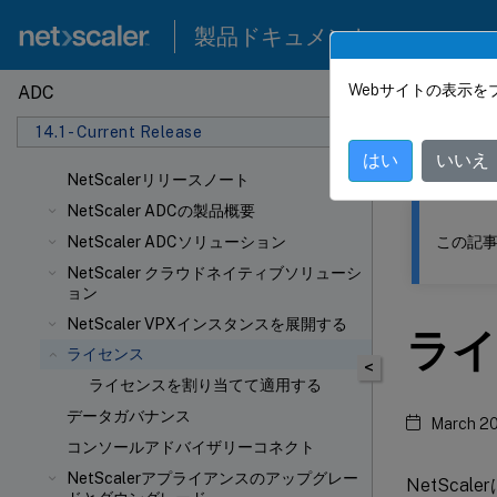
製品ドキュメント
Webサイトの表示を
ADC
このコンテン
14.1 - Current Release
NetSca
はい
いいえ
NetScalerリリースノート
NetScaler ADCの製品概要
この記事
NetScaler ADCソリューション
NetScaler クラウドネイティブソリューシ
ョン
NetScaler VPXインスタンスを展開する
ライ
ライセンス
<
ライセンスを割り当てて適用する
データガバナンス
March 20
コンソールアドバイザリーコネクト
NetScalerアプライアンスのアップグレー
NetSc