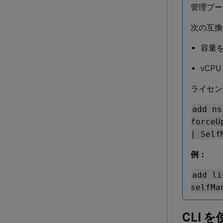
管理プー
次の互換
容量
vCP
ライセン
add ns
forceU
| Self
例：
add li
selfMa
CLI