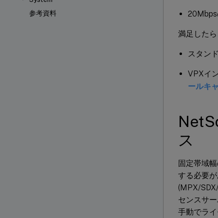
20Mb
参考資料
満足したら
スタンド
VPXイ
ールキ
Net
ス
固定帯域幅
する必要が
(MPX/S
センスサー
手動でライ