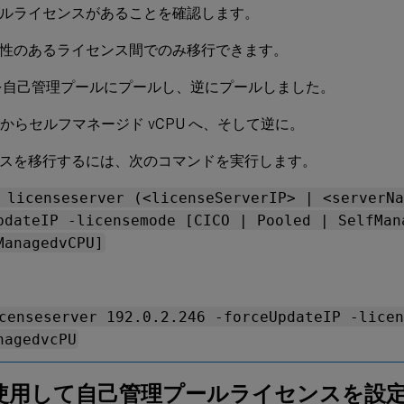
ルライセンスがあることを確認します。
性のあるライセンス間でのみ移行できます。
を自己管理プールにプールし、逆にプールしました。
U からセルフマネージド vCPU へ、そして逆に。
スを移行するには、次のコマンドを実行します。
 licenseserver (<licenseServerIP> | <serverN
pdateIP -licensemode [CICO | Pooled | SelfMan
ManagedvCPU]
censeserver 192.0.2.246 -forceUpdateIP -lice
nagedvcPU
 を使用して自己管理プールライセンスを設