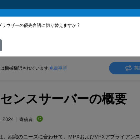
ブラウザーの優先言語に切り替えますか ?
ツは動的に機械翻訳されています。
フィ
ler
NetScaler 14.1
英
は機械翻訳されています.
免責事項
センスサーバーの概要
C
, 2024
寄稿者:
alerは、組織のニーズに合わせて、MPXおよびVPXアプライア