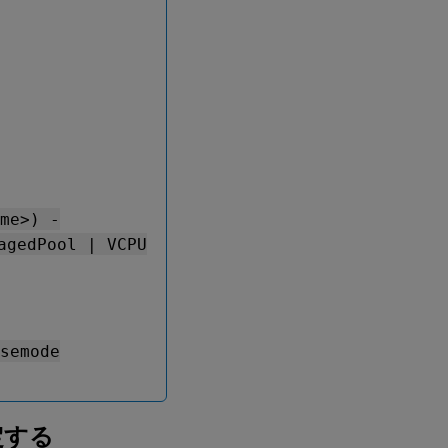
ame>) -
agedPool | VCPU
nsemode
定する