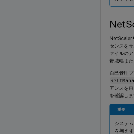
Net
NetSca
センスをサ
ァイルのアッ
帯域幅また
自己管理プ
SelfMan
アンスを再
を確認しま
重要
システム
を与えず