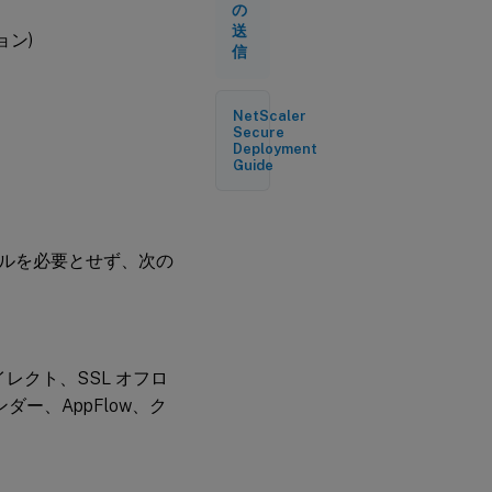
クラ
の
ウド
送
ン)
での
信
VPX
ライ
セン
NetScaler
ス
Secure
Deployment
Guide
ァイルを必要とせず、次の
レクト、SSL オフロ
ー、AppFlow、ク