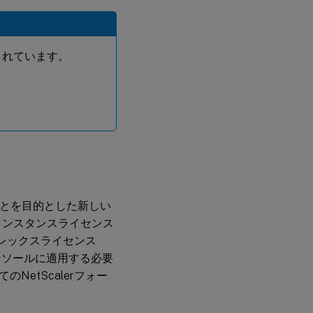
されています。
。
。
ることを目的とした新しい
アインスタンスライセンス
。フレックスライセンス
 コンソールに適用する必要
etScalerフォー