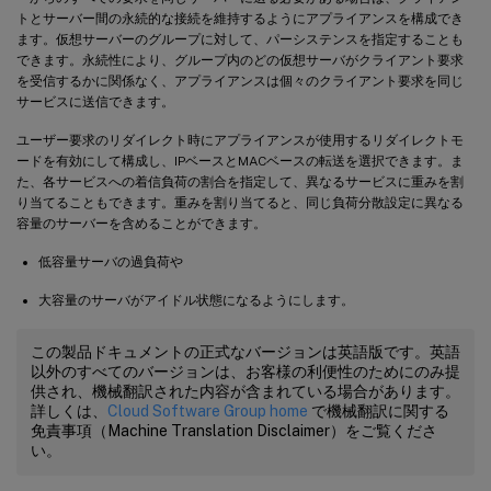
トとサーバー間の永続的な接続を維持するようにアプライアンスを構成でき
ます。仮想サーバーのグループに対して、パーシステンスを指定することも
できます。永続性により、グループ内のどの仮想サーバがクライアント要求
を受信するかに関係なく、アプライアンスは個々のクライアント要求を同じ
サービスに送信できます。
ユーザー要求のリダイレクト時にアプライアンスが使用するリダイレクトモ
ードを有効にして構成し、IPベースとMACベースの転送を選択できます。ま
た、各サービスへの着信負荷の割合を指定して、異なるサービスに重みを割
り当てることもできます。重みを割り当てると、同じ負荷分散設定に異なる
容量のサーバーを含めることができます。
低容量サーバの過負荷や
大容量のサーバがアイドル状態になるようにします。
この製品ドキュメントの正式なバージョンは英語版です。英語
以外のすべてのバージョンは、お客様の利便性のためにのみ提
供され、機械翻訳された内容が含まれている場合があります。
詳しくは、
Cloud Software Group home
で機械翻訳に関する
免責事項（Machine Translation Disclaimer）をご覧くださ
い。