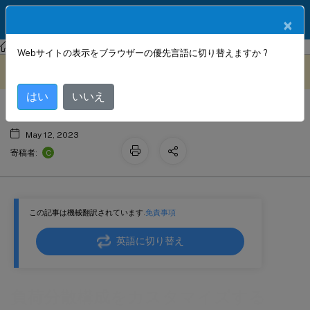
製品ドキュメン
JA
×
ト
NetScaler
NetScaler 14.1
Webサイトの表示をブラウザーの優先言語に切り替えますか ?
負荷分散構成をカスタマイズする
このコンテンツは動的に機械
フィードバックを提供する
翻訳されています。
はい
いいえ
May 12, 2023
C
寄稿者:
この記事は機械翻訳されています.
免責事項
英語に切り替え
負荷分散構成をカスタマイズする