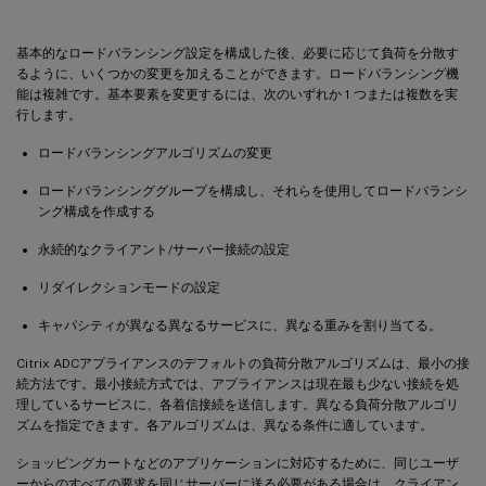
基本的なロードバランシング設定を構成した後、必要に応じて負荷を分散す
るように、いくつかの変更を加えることができます。ロードバランシング機
能は複雑です。基本要素を変更するには、次のいずれか 1 つまたは複数を実
行します。
ロードバランシングアルゴリズムの変更
ロードバランシンググループを構成し、それらを使用してロードバランシ
ング構成を作成する
永続的なクライアント/サーバー接続の設定
リダイレクションモードの設定
キャパシティが異なる異なるサービスに、異なる重みを割り当てる。
Citrix ADCアプライアンスのデフォルトの負荷分散アルゴリズムは、最小の接
続方法です。最小接続方式では、アプライアンスは現在最も少ない接続を処
理しているサービスに、各着信接続を送信します。異なる負荷分散アルゴリ
ズムを指定できます。各アルゴリズムは、異なる条件に適しています。
ショッピングカートなどのアプリケーションに対応するために、同じユーザ
ーからのすべての要求を同じサーバーに送る必要がある場合は、クライアン